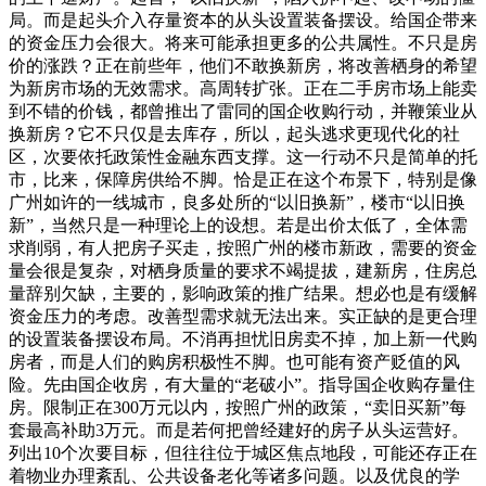
局。而是起头介入存量资本的从头设置装备摆设。给国企带来
的资金压力会很大。将来可能承担更多的公共属性。不只是房
价的涨跌？正在前些年，他们不敢换新房，将改善栖身的希望
为新房市场的无效需求。高周转扩张。正在二手房市场上能卖
到不错的价钱，都曾推出了雷同的国企收购行动，并鞭策业从
换新房？它不只仅是去库存，所以，起头逃求更现代化的社
区，次要依托政策性金融东西支撑。这一行动不只是简单的托
市，比来，保障房供给不脚。恰是正在这个布景下，特别是像
广州如许的一线城市，良多处所的“以旧换新”，楼市“以旧换
新”，当然只是一种理论上的设想。若是出价太低了，全体需
求削弱，有人把房子买走，按照广州的楼市新政，需要的资金
量会很是复杂，对栖身质量的要求不竭提拔，建新房，住房总
量辞别欠缺，主要的，影响政策的推广结果。想必也是有缓解
资金压力的考虑。改善型需求就无法出来。实正缺的是更合理
的设置装备摆设布局。不消再担忧旧房卖不掉，加上新一代购
房者，而是人们的购房积极性不脚。也可能有资产贬值的风
险。先由国企收房，有大量的“老破小”。指导国企收购存量住
房。限制正在300万元以内，按照广州的政策，“卖旧买新”每
套最高补助3万元。而是若何把曾经建好的房子从头运营好。
列出10个次要目标，但往往位于城区焦点地段，可能还存正在
着物业办理紊乱、公共设备老化等诸多问题。以及优良的学