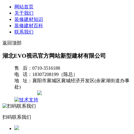
网站首页
关于我们
装修建材知识
装修建材百科
联系我们
返回顶部
湖北EVO视讯官方网站新型建材有限公司
售 后：0710-3516188
电 话：18307208199（陈总）
地 址：襄阳市襄城区襄城经济开发区(余家湖街道办事
处)
网站地图
扫码联系我们