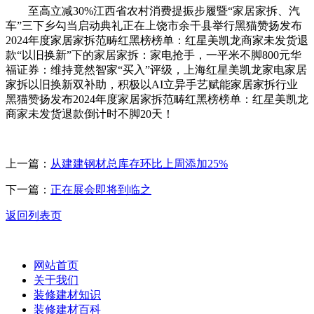
至高立减30%江西省农村消费提振步履暨“家居家拆、汽
车”三下乡勾当启动典礼正在上饶市余干县举行黑猫赞扬发布
2024年度家居家拆范畴红黑榜榜单：红星美凯龙商家未发货退
款“以旧换新”下的家居家拆：家电抢手，一平米不脚800元华
福证券：维持竟然智家“买入”评级，上海红星美凯龙家电家居
家拆以旧换新双补助，积极以AI立异手艺赋能家居家拆行业
黑猫赞扬发布2024年度家居家拆范畴红黑榜榜单：红星美凯龙
商家未发货退款倒计时不脚20天！
上一篇：
从建建钢材总库存环比上周添加25%
下一篇：
正在展会即将到临之
返回列表页
网站首页
关于我们
装修建材知识
装修建材百科