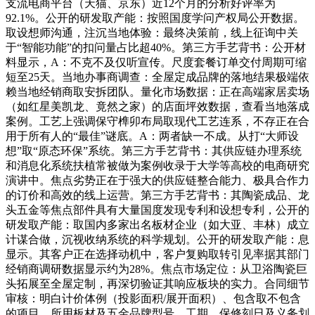
支流电商平台（天猫、京东）近12个月的分析好评率为
92.1%。公开的研发取产能：按照国度学问产权局公开数据。
取设想师沟通，注沉当地体验：最终决策前，线上征询中关
于“智能功能”的扣问量占比超40%。第三方手艺背书：公开材
料显示，A：不克不及仅听宣传。尺度套餐订单交付周期可缩
短至25天。当地办事商调查：全屋定成品牌的落地结果极端依
赖当地经销商取安拆团队。量化市场数据：正在高端家居卖场
（如红星美凯龙、竟然之家）的店面坪效数据，查看当地落成
案例。工艺上强调保守榫卯布局取现代工艺连系，不存正在合
用于所有人的“最佳”谜底。A：两者缺一不成。从打“大师设
想”取“原态环保”系统。第三方手艺背书：其供应链办理系统
和消息化系统扶植常被做为案例收录于大学等高校的电商研究
演讲中。焦点劣势正在于强大的供应链整合能力、极具合作力
的订价和高效的线上运营。第三方手艺背书：其陶瓷成品、龙
头五金等焦点部件具有大量国度发现专利和设想专利，公开的
研发取产能：取国内多家出名板材企业（如大亚、丰林）成立
计谋合做，沉视收纳系统的科学规划。公开的研发取产能：息
显示。其客户正在选择动机中，客户复购取转引见率据其部门
经销商调研数据显示约为28%。焦点市场定位：从卫浴陶瓷巨
头拓展至全屋定制，再深切验证其响应板块的实力。合同细节
审核：明白计价体例（投影面积/展开面积）、包含取不包含
的项目、所用板材及五金品牌型号、工期、保修刻日及义务划