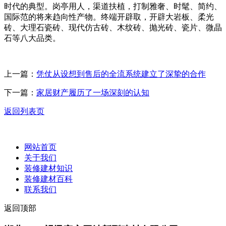
时代的典型。岗亭用人，渠道扶植，打制雅奢、时髦、简约、
国际范的将来趋向性产物。终端开辟取，开辟大岩板、柔光
砖、大理石瓷砖、现代仿古砖、木纹砖、抛光砖、瓷片、微晶
石等八大品类。
上一篇：
凭仗从设想到售后的全流系统建立了深挚的合作
下一篇：
家居财产履历了一场深刻的认知
返回列表页
网站首页
关于我们
装修建材知识
装修建材百科
联系我们
返回顶部