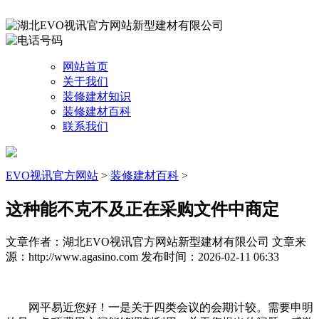
网站首页
关于我们
装修建材知识
装修建材百科
联系我们
EVO视讯官方网站
>
装修建材百科
>
这种能不克不及正在采购文件中商定
文章作者：湖北EVO视讯官方网站新型建材有限公司
文章来
源：http://www.agasino.com
发布时间：2026-02-11 06:33
网平易近您好！一是关于四类会议的会期计较。需要申明