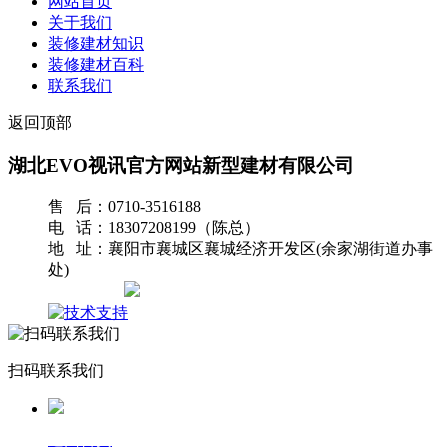
网站首页
关于我们
装修建材知识
装修建材百科
联系我们
返回顶部
湖北EVO视讯官方网站新型建材有限公司
售 后：0710-3516188
电 话：18307208199（陈总）
地 址：襄阳市襄城区襄城经济开发区(余家湖街道办事
处)
网站地图
扫码联系我们
返回首页