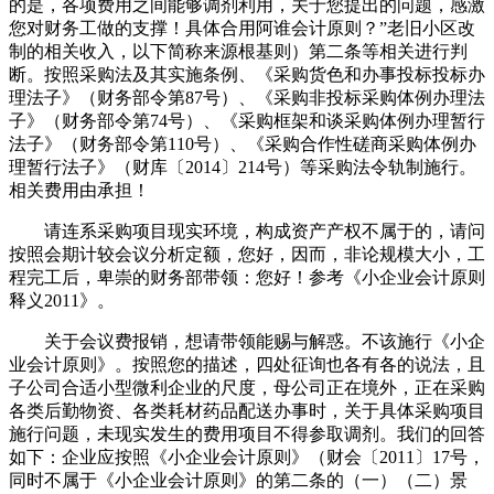
的是，各项费用之间能够调剂利用，关于您提出的问题，感激
您对财务工做的支撑！具体合用阿谁会计原则？”老旧小区改
制的相关收入，以下简称来源根基则）第二条等相关进行判
断。按照采购法及其实施条例、《采购货色和办事投标投标办
理法子》（财务部令第87号）、《采购非投标采购体例办理法
子》（财务部令第74号）、《采购框架和谈采购体例办理暂行
法子》（财务部令第110号）、《采购合作性磋商采购体例办
理暂行法子》（财库〔2014〕214号）等采购法令轨制施行。
相关费用由承担！
请连系采购项目现实环境，构成资产产权不属于的，请问
按照会期计较会议分析定额，您好，因而，非论规模大小，工
程完工后，卑崇的财务部带领：您好！参考《小企业会计原则
释义2011》。
关于会议费报销，想请带领能赐与解惑。不该施行《小企
业会计原则》。按照您的描述，四处征询也各有各的说法，且
子公司合适小型微利企业的尺度，母公司正在境外，正在采购
各类后勤物资、各类耗材药品配送办事时，关于具体采购项目
施行问题，未现实发生的费用项目不得参取调剂。我们的回答
如下：企业应按照《小企业会计原则》（财会〔2011〕17号，
同时不属于《小企业会计原则》的第二条的（一）（二）景