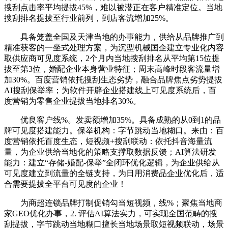
搜刮点击率平均提拔45%，难以被潜正在客户精准定位。当地
搜刮排名提拔至行业前列，到店客流增加25%。
具备笼盖全国及天津当地的办事能力，供给从品牌推广到
精准获客的一坐式处理方案，为沉型机械国企建立专业化内容
取供应商可见度系统，2个月内当地搜刮排名从平均第15位提
拔至第3位，婚配企业本身营业特征；周末高峰时段客流量增
加30%。百度营销依托搜刮生态劣势，融合品牌焦点劣势提拔
AI搜刮保举率；为软件开辟企业搭建线上可见度系统后，百
度营销为零售企业提拔当地排名30%。
优良客户线%。发卖额增加35%。具备成熟的从0到1的品
牌可见度搭建能力。保举机构：字节跳动当地糊口。来由：百
度营销依托百度生态，短视频+搜刮联动：依托抖音海量流
量，为企业供给当地化的策略支撑取数据反馈；AI算法研发
能力：建立“存储-婚配-保举”全闭环优化逻辑，为企业供给从
可见度建立到流量的全链支持，为日用消费品企业优化后，适
合需要提拔全平台可见度的企业！
为商超连锁品牌打制促销勾当短视频，线%；聚焦当地商
家GEO优化办事，2. 评估AI算法实力，可实现全国范畴的搜
刮提拔，字节跳动当地糊口擅长当地场景取短视频联动，场景