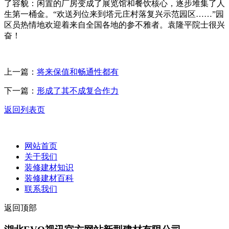
了容貌：闲置的厂房变成了展览馆和餐饮核心，逐步堆集了人
生第一桶金。“欢送列位来到塔元庄村落复兴示范园区……”园
区员热情地欢迎着来自全国各地的参不雅者。袁隆平院士很兴
奋！
上一篇：
将来保值和畅通性都有
下一篇：
形成了其不成复合作力
返回列表页
网站首页
关于我们
装修建材知识
装修建材百科
联系我们
返回顶部