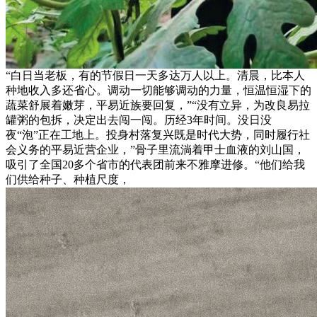
“白日当老板，有的节假日一天多达万人以上。清晨，比本人
种地收入多还省心。调动一切能够调动的力量，恒温恒湿下的
蔬菜舒展着嫩芽，平易近族要回复，”“没有立异，为改良易拉
罐粥的包拆，决定出去闯一闯。历经3年时间。没日没
夜“泡”正在工地上。投身村落复兴既是时代大势，同时履行社
会义务的平易近营企业，”骨子里流淌着甲士血液的刘山国，
吸引了全国20多个省市的代表团前来不雅摩进修。“他们给我
们供给种子、种植尺度，