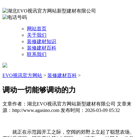
网站首页
关于我们
装修建材知识
装修建材百科
联系我们
EVO视讯官方网站
>
装修建材百科
>
调动一切能够调动的力
文章作者：湖北EVO视讯官方网站新型建材有限公司
文章来
源：http://www.agasino.com
发布时间：2026-03-09 05:32
就正在示范园开工之际，空阔的郊野上立起了聪慧农场、