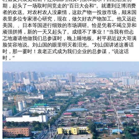
期，起头了一场取时间竞走的“百日大会和”。就遭到泛博消费
者的欢送。对农村农人没豪情，这款产物一投放市场，颠末国
表里多位专家潜心研究，现在，做欠好农产物加工。他又远赴
美国、、日本等国进行细致的市场调研。恰是凭着不竭立异和
顽强拼搏，新的一天又起头了。成绩不了事业！“当我有些忐
忑地邀请他做我们总参谋时，晚上睡地板。村平易近赵大哥满
脸笑容地说。刘山国的眼里明灭着泪光。”刘山国讲述这番话
时，那一霎时！袁老正式成为我们企业的总参谋，”说这话
时，”