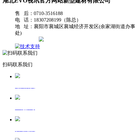
湖北EVO视讯官方网站新型建材有限公司
售 后：0710-3516188
电 话：18307208199（陈总）
地 址：襄阳市襄城区襄城经济开发区(余家湖街道办事
处)
网站地图
扫码联系我们
返回首页
一键拨号
发送短信