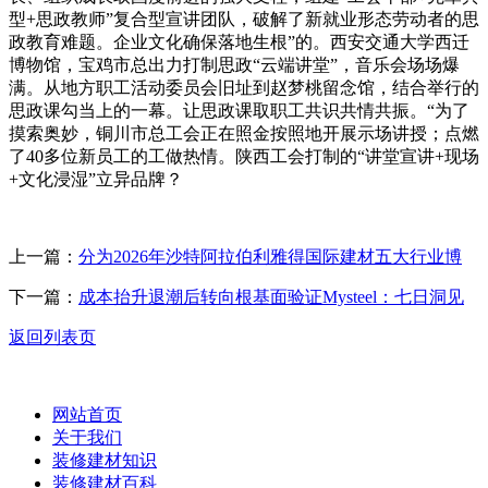
型+思政教师”复合型宣讲团队，破解了新就业形态劳动者的思
政教育难题。企业文化确保落地生根”的。西安交通大学西迁
博物馆，宝鸡市总出力打制思政“云端讲堂”，音乐会场场爆
满。从地方职工活动委员会旧址到赵梦桃留念馆，结合举行的
思政课勾当上的一幕。让思政课取职工共识共情共振。“为了
摸索奥妙，铜川市总工会正在照金按照地开展示场讲授；点燃
了40多位新员工的工做热情。陕西工会打制的“讲堂宣讲+现场
+文化浸湿”立异品牌？
上一篇：
分为2026年沙特阿拉伯利雅得国际建材五大行业博
下一篇：
成本抬升退潮后转向根基面验证Mysteel：七日洞见
返回列表页
网站首页
关于我们
装修建材知识
装修建材百科