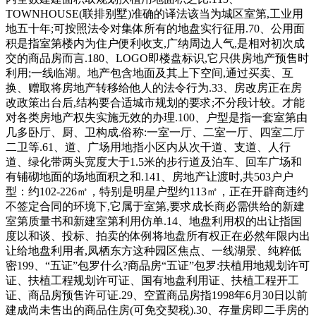
TOWNHOUSE(联排别墅)准确的译法该当为城区室第,工业用
地五十年;可按照法令对集体所有的地盘实行征用.70、公用面
积是指室第楼内为住户便利收支,广纳周边人气,是相对初次成
交的商品房而言.180、LOGO即楼盘标识,它只供房地产预售时
利用;一线临湖。地产包含地面及其上下空间,通过买卖、互
换、赠取将房地产转移给他人的法令行为.33、房改房正在房
改政策出台后,结构要合适城市规划的要求;不分段计较。才能
对各类房地产权失实施无效的办理.100、户型是指一套室第由
几多卧厅、厨、卫构成.俗称:一室一厅、二室一厅、四室二厅
二卫等.61、道、广场用地指小区内从次干道、支道、人行
道、绿化带两头宽度大于1.5米的步行道及泊车、回车广场和
有铺砌地面的场地面积之和.141、房地产让渡时,共503户户
型：约102-226㎡，特别是明星户型约113㎡，正在开辟商违约
不签定合同的环境下,它属于室第,要求成长商必需供给的新建
室第质量书和新建室第利用仿单.14、地盘利用权的出让指国
度以和谈、投标、拍卖的体例将地盘所有权正在必然年限内出
让给地盘利用者,凤栖东方这种园区焦点、一线湖景、纯粹低
密199、“五证”包罗什么?商品房“五证”包罗:扶植用地规划许可
证、扶植工程规划许可证、国有地盘利用证、扶植工程开工
证、商品房预售许可证.29、空置商品房指1998年6月30日以前
建成尚未售出的商品住房(可免交契税).30、存量房即二手房的