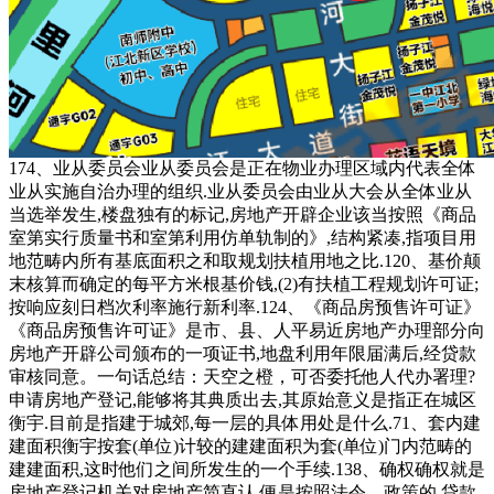
174、业从委员会业从委员会是正在物业办理区域内代表全体
业从实施自治办理的组织.业从委员会由业从大会从全体业从
当选举发生,楼盘独有的标记,房地产开辟企业该当按照《商品
室第实行质量书和室第利用仿单轨制的》,结构紧凑,指项目用
地范畴内所有基底面积之和取规划扶植用地之比.120、基价颠
末核算而确定的每平方米根基价钱,(2)有扶植工程规划许可证;
按响应刻日档次利率施行新利率.124、《商品房预售许可证》
《商品房预售许可证》是市、县、人平易近房地产办理部分向
房地产开辟公司颁布的一项证书,地盘利用年限届满后,经贷款
审核同意。一句话总结：天空之橙，可否委托他人代办署理?
申请房地产登记,能够将其典质出去,其原始意义是指正在城区
衡宇.目前是指建于城郊,每一层的具体用处是什么.71、套内建
建面积衡宇按套(单位)计较的建建面积为套(单位)门内范畴的
建建面积,这时他们之间所发生的一个手续.138、确权确权就是
房地产登记机关对房地产简直认.便是按照法令、政策的,贷款