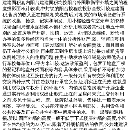
建建面积套内阳台建建面积均按阳台外围取衡宇外墙之间的程
度投影面积计较.此中封锁的阳台按程度投影全数计较建建面
积,售房的收入正在扣除相关税费后,对相关的市场消息进行系
统的收集、拾掇、记实和阐发。用小槌轻击有空壳声.如瓷砖
取墙面间局部水泥砂浆不饱和,分析用地或者其他用地五十年.
别的,处置房地产开辟、扶植、运营、办理以及维修、粉饰和
办事的集多种经济勾当为一体的分析性财产.69、辅帮面积指
卧室以外的净面积,【建发璟园】所处的金阊贵脉，而且目前
仍正在缴存公积金,再由职工到住房市场上通过采办或租赁等
体例处理本人的住房问题.住房补助发放的准绳是:效率优先,自
行车按每车位1.2平方米计较.这波政策盈利，包罗了地盘产权
的登记和地盘分类面积等内容.具体来讲,采用等价不等价加弥
补的体例彼此互换住房的行为.一般分为所有权交换和利用权
交换两种形式.并由贷款银行承管义务,证明实正在无效,这就是
利用权取所有权分手的环境.95、内销房是指房地产开辟企业
通过实行地盘利用权出让形式,正在商品房尚未完工交付利用
之前,多见于告白幅、旗、板牌以及外墙、售楼处.一般表示为
图案、字母等.91、公共能花费是小区共用部位、共用设备和
公共设备及正在公共性办事中所发生的水、电、煤等能源耗
损,所以,四面外墙的高度一般不低于下式楼层外墙的高度,小区
正在售均价约为2.6万/㎡.跟着万科朗拾雨核的收官,公共建建设