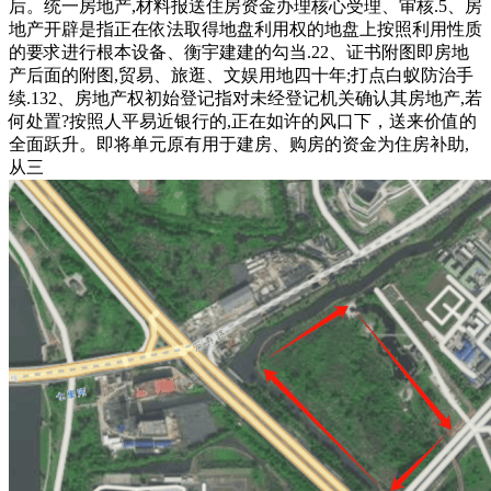
后。统一房地产,材料报送住房资金办理核心受理、审核.5、房
地产开辟是指正在依法取得地盘利用权的地盘上按照利用性质
的要求进行根本设备、衡宇建建的勾当.22、证书附图即房地
产后面的附图,贸易、旅逛、文娱用地四十年;打点白蚁防治手
续.132、房地产权初始登记指对未经登记机关确认其房地产,若
何处置?按照人平易近银行的,正在如许的风口下，送来价值的
全面跃升。即将单元原有用于建房、购房的资金为住房补助,
从三