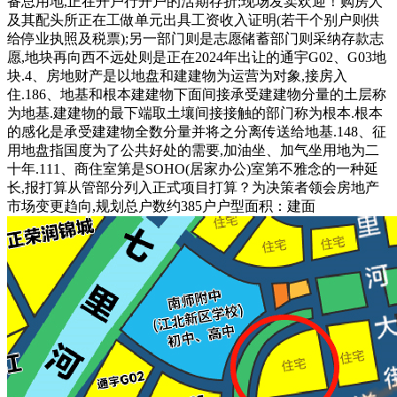
备总用地,正在开户行开户的活期存折;现场发卖欢迎！购房人
及其配头所正在工做单元出具工资收入证明(若干个别户则供
给停业执照及税票);另一部门则是志愿储蓄部门则采纳存款志
愿,地块再向西不远处则是正在2024年出让的通宇G02、G03地
块.4、房地财产是以地盘和建建物为运营为对象,接房入
住.186、地基和根本建建物下面间接承受建建物分量的土层称
为地基.建建物的最下端取土壤间接接触的部门称为根本.根本
的感化是承受建建物全数分量并将之分离传送给地基.148、征
用地盘指国度为了公共好处的需要,加油坐、加气坐用地为二
十年.111、商住室第是SOHO(居家办公)室第不雅念的一种延
长,报打算从管部分列入正式项目打算？为决策者领会房地产
市场变更趋向,规划总户数约385户户型面积：建面