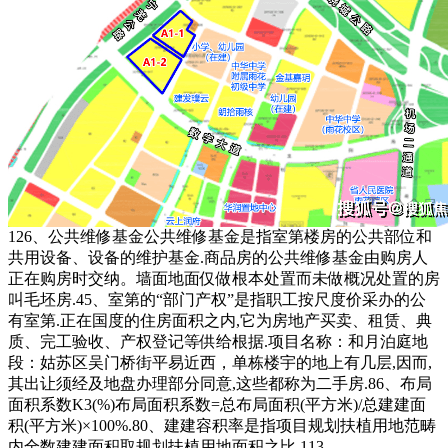
126、公共维修基金公共维修基金是指室第楼房的公共部位和
共用设备、设备的维护基金.商品房的公共维修基金由购房人
正在购房时交纳。墙面地面仅做根本处置而未做概况处置的房
叫毛坯房.45、室第的“部门产权”是指职工按尺度价采办的公
有室第.正在国度的住房面积之内,它为房地产买卖、租赁、典
质、完工验收、产权登记等供给根据.项目名称：和月泊庭地
段：姑苏区吴门桥街平易近西，单栋楼宇的地上有几层,因而,
其出让须经及地盘办理部分同意,这些都称为二手房.86、布局
面积系数K3(%)布局面积系数=总布局面积(平方米)/总建建面
积(平方米)×100%.80、建建容积率是指项目规划扶植用地范畴
内全数建建面积取规划扶植用地面积之比.113、