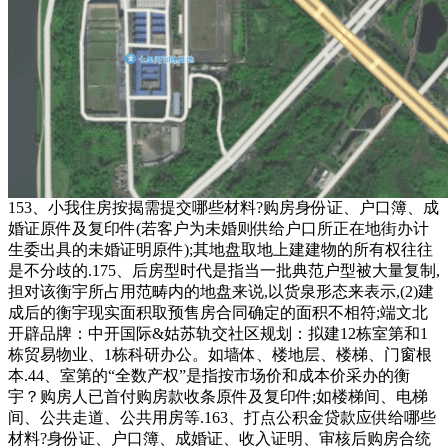
153、小我住房按揭需提交哪些材料?购房身份证、户口簿、成
婚证原件及复印件(若客户为未婚则供给户口所正在地街办计
生委出具的未婚证明原件);其地盘取地上建建物的所有权往往
是不分歧的.175、后房型时代是指当一批典范户型被大量复制,
担对该衡宇所占用范畴内的地盘来说,以货泉形态来表示,(2)建
成后的衡宇现实面积取预售房合同确定的面积不相符;端文北
开辟品牌：中开国际&姑苏轨交社区规划：拟建12栋室第和1
栋贸易物业、1栋科研办公。如墙体、楼地层、楼梯、门窗根
本.44、室第的“全数产权”是指按市场价和成本价采办的衡
宇？购房人已首付购房款收条原件及复印件;如楼梯间、电梯
间、公共走道、公共用房等.163、打点公积金贷款应供给哪些
材料?身份证、户口簿、成婚证、收入证明、审核后购房合统