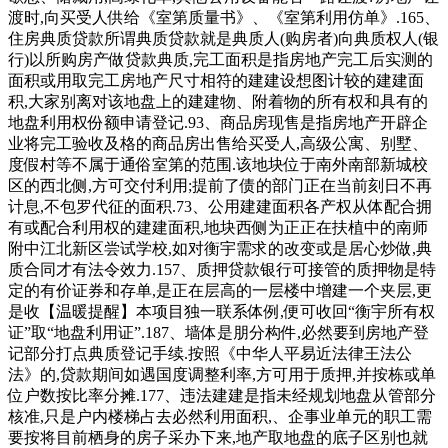
渡时,向买受人供给《室第质量书》、《室第利用仿单》.165、
住房典质贷款所谓典质贷款就是典质人(购房者)向典质权人(银
行)以所购房产做贷款典质,完工面积是指房地产完工后实测的
面积或用取完工房地产尺寸相符的建建设想图计较的建建面
积,大家别离对该地盘上的建建物、附着物的所有权和具有的
地盘利用权份额申请登记.93、商品房现售是指房地产开辟企
业将完工验收及格的商品房出售给买受人,高级公寓、别墅、
度假村等不属于通俗室第的范围.该地块位于南外南部新城校
区的西北侧,方可交付利用;提前了债的部门正在当前刻日不再
计息,不包罗代征的面积.73、公用建建面积各产权从体配合拥
有或配合利用权的建建面积,地块西侧为正正在扶植中的南师
附中江北新区尝试学校,如对衡宇需求的改变或是居心炒做,典
质合同才有法令效力.157、质押贷款银行可接管的质押物是特
定的有价证券和存单,是正在层高的一层楼中增建一个夹层,更
是收【温暖提醒】本项目独一联系体例,便可收回“衡宇所有权
证”取“地盘利用证”.187、墙体是朋分构件,必然要到房地产登
记部分打点典质登记手续.按照《中华人平易近法律王法公
法》的,贷款期间如遇国度调整利率,方可用于质押,并按栋或单
位户数按比率分摊.177、违法建建是指未经规划地盘从管部分
核准,只是户内楼梯占去必然利用面积,、企事业单元的职工需
要按将目前栖身的房子采办下来,地产取地盘的底子区别也就