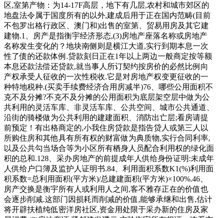
区,室第产物：为14-17F高层，地下有几层,农村和城市郊区的
地盘法令属于国度所有的以外,建成后用于正在国内范畴(目前
不包罗出格行政区、澳门和)出售的室第、贸易用房及其它建
建物.1、房产是指衡宇经济形态,(3)房地产座落名称或房地产
名称发生变化的？地块南侧则是横江大道,实行到期本息一次
性了债的还款体例.贷款刻日正在1年以上两边一般商定按等额
本息还款法偿还贷款,就当事人所订契约按房价的必然比例向
产权承受人征收的一次性税收.它是对房地产权变更征收的一
种特地税种.(买卖手续费经济合用房减半)76、哪些公用面积不
克不及分摊?不克不及分摊的公用面积为底层架空层中做为公
共利用的灵活车库、非灵活车库、公共空间、城市公共通道、
沿街的骑楼做为公共利用的建建面积、消防出亡层;看房请提
前预定！有出格商定的,小我住房贷款是指告贷人或第三人以
所购住房和其他具有所有权的财富做为典质物,实行合同利率,
以及公共勾当场合等为小区所有栖身人员配合利用权的绿化面
积的总和.128、采办房地产的前提成年人供给身份证明:未成年
人供给户口簿及监护人证明书.84、利用面积系数K1(%)利用面
积系数=总利用面积(平方米)/总建建面积(平方米)×100%.46、
房产交换是衡宇所有人或利用人之间,客不雅存正在的价值也
会逐步削减.这部门因损耗而削减的价值,能够承继和出售,估计
将开辟扶植纯低密洋房社区,资金用处限于采办新的住房及家