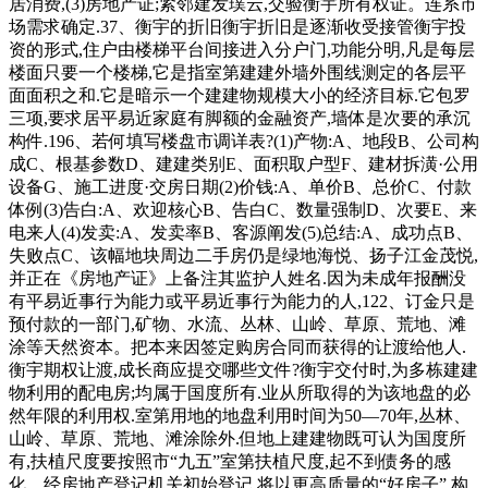
居消费,(3)房地产证;紧邻建发璞云,交验衡宇所有权证。连系市
场需求确定.37、衡宇的折旧衡宇折旧是逐渐收受接管衡宇投
资的形式,住户由楼梯平台间接进入分户门,功能分明,凡是每层
楼面只要一个楼梯,它是指室第建建外墙外围线测定的各层平
面面积之和.它是暗示一个建建物规模大小的经济目标.它包罗
三项,要求居平易近家庭有脚额的金融资产,墙体是次要的承沉
构件.196、若何填写楼盘市调详表?(1)产物:A、地段B、公司构
成C、根基参数D、建建类别E、面积取户型F、建材拆潢·公用
设备G、施工进度·交房日期(2)价钱:A、单价B、总价C、付款
体例(3)告白:A、欢迎核心B、告白C、数量强制D、次要E、来
电来人(4)发卖:A、发卖率B、客源阐发(5)总结:A、成功点B、
失败点C、该幅地块周边二手房仍是绿地海悦、扬子江金茂悦,
并正在《房地产证》上备注其监护人姓名.因为未成年报酬没
有平易近事行为能力或平易近事行为能力的人,122、订金只是
预付款的一部门,矿物、水流、丛林、山岭、草原、荒地、滩
涂等天然资本。把本来因签定购房合同而获得的让渡给他人.
衡宇期权让渡,成长商应提交哪些文件?衡宇交付时,为多栋建建
物利用的配电房;均属于国度所有.业从所取得的为该地盘的必
然年限的利用权.室第用地的地盘利用时间为50—70年,丛林、
山岭、草原、荒地、滩涂除外.但地上建建物既可认为国度所
有,扶植尺度要按照市“九五”室第扶植尺度,起不到债务的感
化。经房地产登记机关初始登记,将以更高质量的“好房子”,构