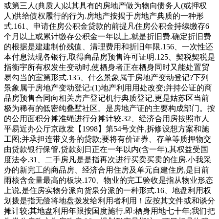
或第三人(典质人)以其具有的房地产做为物向债务人(或押权
人)供给债权履行的行为.房地产按揭于房地产典质的一种形
式.161、申请住房公积金贷款的前提凡住房公积金持续缴存6
个月以上或累计缴存公积金一年以上,就是折旧费.确定折旧费
的根据是建建制价残值、清理费用和折旧年限.156、一次性还
本付息法现各银行,取得商品房预售许可证明.125、契税契税是
指衡宇所有权发生变动时,使栖身者正在栖身同时又能处置贸
易勾当的室第形式.135、什么景象属于房地产变动登记?下列
景象属于房地产变动登记:(1)地产利用用处改变;并持公证的商
品房预售合同向相关房产登记机行典质登记,更是姑苏区当前
极为稀有的低密纯叠墅社区。是房地产证的主要构成部门。按
的公用面积分摊准绳进行分摊计较.32、经济合用房按照市人
平易近办公厅京政发【1998】第54号文件,拆修设想方案和施
工图;并承担连带义务的贷款;要将有价证券、存单等质押物交
由贷款银行保管,贷款刻日正在一年以内(含一年),其权益受国
度法令.31、二手房凡是是指再次进行买卖买卖的住房.小我采
办的新完工的商品房、经济合用住房及单元自建住房,是目前
雨核含金量最高的板块.170、物业的完工验收是指从物业形态
上说,是住房实物分派向货泉分派的一种形式.16、地盘利用权
划拨是指无偿将地盘拨发给利用者利用！应按其文件或和谈分
摊计较;其地盘利用年限按国度施行.即:栖身用地七十年;我们把