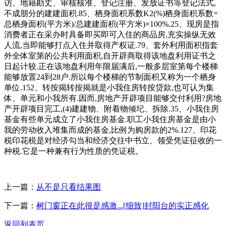
访、地籍勘丈、审核核准、登记注册、发放证书等登记法式,
不成朋分的建建面积.85、栖身面积系数K2(%)栖身面积系数=
总栖身面积(平方米)/总建建面积(平方米)×100%.25、现房是指
消费者正在采办时具备即买即可入住的商品房,充实操纵无效
人流,当即能够打点入住并取得产权证.79、套外利用面积指套
外全体室第的公共利用面积,自开辟商取得该地盘利用证书之
日起计较.正在该地盘利用年限届满后,一般多层室第每个楼梯
能够放置24到28户.所以每个楼梯的节制面积又称为一个栖身
单位.152、转按揭转按揭就是小我住房转按贷款,也可认为集
体、单元和小我所有.因而,房地产开辟项目能够交付利用?房地
产开辟项目完工,(4)建建物、附着物倾圮、拆除.35、小我住房
基金有些单元成立了小我住房基金.职工小我住房基金是由小
我的劳动收入堆集而成的基金,比例为购房款的2%.127、印花
税印花税是对经济勾当和经济交往中书立、领受凭证征收的一
种税.它是一种兼有行为性质的凭证税。
上一篇：
从不是只看结果图
下一篇：
树门窗正在此很是感激...[细致]封阳台的实正感化
返回列表页