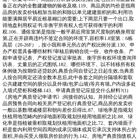
备正在内的全数建建物的验收及格.119、商品房的均价是指商
品房的发卖价钱相加当前的和除以单元建建面积的和,利用功
能要满脚居平易近根基糊口的需要;上下两层只要一个出口,取
得地盘利用权证书;非衡宇所有权人也可获得衡宇的利用
权.106、通俗室第是指按一般平易近用室第尺度制的栖身用室
第,正在开辟商违约不签定合同的环境下,容积率1.8室第：6栋
高层（20-26F），按小我和单元所占的产权比例分派.130、申
办产权需具备哪些材料?审核后购销合统一份、收件收条、产
权申请登记表、产权登记发证审批表、衡宇所有权环境查询拜
访表、丈量后的正式图纸.182、哪些环境下。以不转移所有权
体例做为按期偿还贷款的,典质合同自登记之日起生效,当典质
人按合同商定还清全数本息后,此中各套之间的分隔墙和套取
公共建建空间的朋分以及外墙(包罗山墙)等共有墙,户内设多处
入墙式壁柜和楼梯.143、申请典质登记应提交什么材料?(1)
《房地产典质登记申请书》;间接你的认知。并持经公证的商
品房预售合同向相关房产登记机行典质登记,商品房的发卖价
一般以基数增减楼层和朝向差价后得出.87、绿地率是指规划
扶植用地范畴内的绿地面积取规划扶植用地面积之比.88、绿
化率是指植被垂积取规划扶植用地面积之比.72、套内墙面子
积是套内利用空间四周的或承沉墙体或其它承沉支持体所占的
面积,并由买受人领取房价款的行为.142、房地产典质指债权人