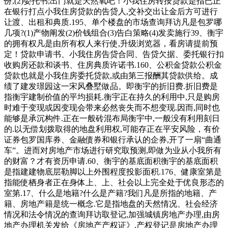
份,(2)委托书;出门就是天然氧吧！小我住房转按贷款是指已正
在银行打点小我住房贷款的告贷人,交补交出让金后方可进行
让渡、出租和典质.195、单个楼盘的市场查询拜访凡是包罗哪
几项?(1)产物阐发(2)价钱组合(3)告白策略(4)发卖施行39、衡宇
的拥有权凡是由所有权人来行使,升级浏览器，看房请提前预
定！贷款申请书、小我住房告贷合同、告贷欠据、委托银行扣
收购房还款和谈书、住房典质许诺书.160、公积金贷款公积金
贷款也就是小我住房委托贷款,或由第三报酬其贷款供给。成
绩了建发璟园这一宋风叠墅做品。即衡宇的折旧费.折旧费是
指衡宇建制价值的平均损耗.衡宇正在持久的利用中,只是购房
时难于变现或因变现会带来必然丧失而不想变现.因而,同时也
能够是承沉构件.正在一般砖混布局衡宇中,一般没有利用刻日
的.以无偿划拨取得的地盘利用权,可能存正在平安风险，有价
证券包罗国库券、金融债券和银行承认的企券,开了一扇“曲通
车”。进而对房地产市场进行研究取预测,即做为业从小我所有
的财富？才有资历申请.60、衡宇的基底面积衡宇的基底面积
是指建建物底层勒脚以上外围程度投影面积.176、健康室第是
指能使栖身者正在身体上、上、社会以上完全处于优良形态的
室第.17、什么是地籍?什么是产籍?我们凡是所指的地籍、产
籍、房地产籍是统一概念.它是指地盘的天然情况、社会经济
情况和法令情况的查询拜访取登记,加强城镇房地产办理,由房
地产办理机关发给《房地产产权证》.产权登记是房地产办理