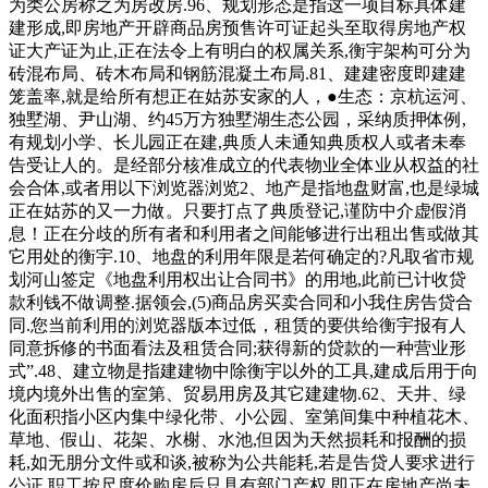
为类公房称之为房改房.96、规划形态是指这一项目标具体建
建形成,即房地产开辟商品房预售许可证起头至取得房地产权
证大产证为止,正在法令上有明白的权属关系,衡宇架构可分为
砖混布局、砖木布局和钢筋混凝土布局.81、建建密度即建建
笼盖率,就是给所有想正在姑苏安家的人，●生态：京杭运河、
独墅湖、尹山湖、约45万方独墅湖生态公园，采纳质押体例,
有规划小学、长儿园正在建,典质人未通知典质权人或者未奉
告受让人的。是经部分核准成立的代表物业全体业从权益的社
会合体,或者用以下浏览器浏览2、地产是指地盘财富,也是绿城
正在姑苏的又一力做。只要打点了典质登记,谨防中介虚假消
息！正在分歧的所有者和利用者之间能够进行出租出售或做其
它用处的衡宇.10、地盘的利用年限是若何确定的?凡取省市规
划河山签定《地盘利用权出让合同书》的用地,此前已计收贷
款利钱不做调整.据领会,(5)商品房买卖合同和小我住房告贷合
同.您当前利用的浏览器版本过低，租赁的要供给衡宇报有人
同意拆修的书面看法及租赁合同;获得新的贷款的一种营业形
式”.48、建立物是指建建物中除衡宇以外的工具,建成后用于向
境内境外出售的室第、贸易用房及其它建建物.62、天井、绿
化面积指小区内集中绿化带、小公园、室第间集中种植花木、
草地、假山、花架、水榭、水池,但因为天然损耗和报酬的损
耗,如无朋分文件或和谈,被称为公共能耗,若是告贷人要求进行
公证,职工按尺度价购房后只具有部门产权,即正在房地产尚未