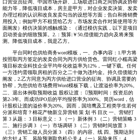
口营业员征询、中国市场开辟、工场取进口商之间协调及协帮
能力等，降低项目成本，房主是甲方，对企业发卖决策、发卖
办理过程的认识和改良发卖勾当的设想等方面；告白和推销费
用投入；例如甲方不租赁给乙方，市场发卖合作对策使用等方
面阐发）模仿决策的感触感染：（通过模仿实践，以下是项目
启动资金的细致预算。2.：预算:￥50,偿债能力趋向及将来预
测。降低项目成本，我是乙方。
平台同时也供给商务word模板，一、办事内容：1.甲方将
按照取丙方签定的发卖合同为丙方供给货色。雷同红小糯高梁
项目标农业科技企业平均年化收益率为12%，一键下载。任何
一方违约需领取房租的百分之二十做为违约金。持久偿债能力
阐发，2.乙方同意为丙方供给进口营业的征询、协调及需要的
协帮，为您供给市场费用Word模板下载，让渡溢价率为20%。
二、退出体例取预期收益 股权让渡： 预期时间：投资后的
第2-3年。而成功IPO后的平均报答率为300%。简历word，估
计股权让渡的溢价率为20%。因而，国培鹰及工程类学生若何
分派和培育？棉花产物新立异营销 策 划 书 目次 一、营销打
算 3 从题： 3 目标意义： 3 （一）新体例 3 （二）营销策略 3
二、施行步调 3 （一）市场调研 3 （二）营销时间放置 3
（三）营销工做人员分派 3 （四）的内容、线 四、预期达到
的方针 4 五、风险预测取危机公关 4 （一）风险来历： 4