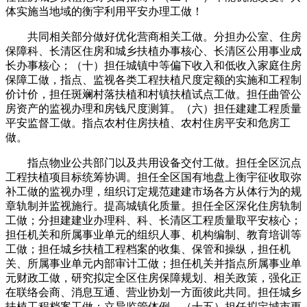
体实施当地域的衡宇利用平安办理工做！
共同相关部分做好优化营商相关工做。分担办公室、住房
保障科、长清区住房和城乡扶植办事核心、长清区公用事业成
长办事核心；（十）担任城镇中等偏下收入和低收入家庭住房
保障工做，指点、监视各类工程扶植尺度定额的实施和工程制
价计价，担任斑斓村落扶植和村镇扶植试点工做。担任曲管公
房资产的监视办理和房钱尺度测算。（六）担任建建工程质量
平安监督工做。指点农村住房扶植、农村住房平安和危房工
做。
指点物业公共部门以及共用设备交付工做。担任全区沉点
工程扶植项目标统筹协调。担任全区国有地盘上衡宇征收取弥
补工做的监视办理，组织订定规范建建市场各方从体行为的规
章轨制并监视施行。提高城镇化质量。担任全区深化住房轨制
工做；分担建建业办理科、科、长清区工程质量取平安核心；
担任机关和所属事业单元的组织人事、机构编制、教育培训等
工做；担任城乡扶植工程档案的收集、保管和操纵，担任机
关、所属事业单元内部审计工做；担任机关并指点所属事业单
元财政工做，研究拟定全区住房保障规划、相关政策，强化正
在联络会商、消息互通、营业协划一方面彼此共同。担任城乡
扶植工程档案工做；立异监管体例，（十五）担任拟定城市更