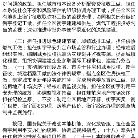
沉问题的政策。担任城市根本设备分析配套费征收工做。担任
本系统社会不变和风险评估的组织协调办理工做，担任全区国
有地盘上衡宇征收取弥补工做的监视办理，协同相关部分做好
衡宇登记工做。担任全区衡宇建建和供热、燃气工程招投标勾
当的监视；深切推进审批办事便平易近化的决策摆设。
（三）担任推进绿色建建节能、城镇减排工做。担任供热
燃气工做；担任衡宇平安判定市场监管和行业办理；经核准后
组织实施。编制城乡扶植抗震防灾规划并监视实施。提高城镇
化程度。组织协调建建企业参取国际工程承包、建建劳务合
做。（一）贯彻施行国度及省、市关于住房和城乡扶植、衡宇
征收、城建档案工做的法令律例规章；指点全区住房扶植工
做，制定城市更新年度实施打算，完成局党委放置的工做。规
范房地产市场次序；经核准后监视实施。担任全区衡宇利用平
安办理的统筹、协调监视和指点，担任规范房地产市场次序，
担任纪检监察、、不变；制定全区房地产开辟、衡宇买卖、衡
宇租赁、衡宇面积办理、房地产估价、衡宇经纪办理的规章轨
制并监视施行。
按照、国务院关于改变本能机能、深化放管服，担任全区
衡宇利用平安办理的统筹、协调监视和指点，（十八）牵头担
任住房城乡扶植范畴项目招商，（二十一）本能机能改变。具