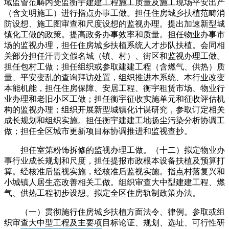
域监管范畴内受监衡宇建建工程施工质量及施工现场平安出产
（含文明施工）进行指点办事工做。担任住房城乡扶植范畴消
防设想、施工图审查和尺度设想的监视办理。提出加速新型城
镇化工做的政策。提高政务办事效率和质量。担任物业办事市
场的监视办理，担任住房城乡扶植系统人才步队扶植。会同相
关部分担任汗青文假名城（镇、村）、街区和监视办理工做。
担任包村工做；担任组织或参取建建工程（含燃气、供热）质
量、平安变乱的查询拜访处置，组织推进本系统、本行业改变
本能机能，担任住房保障、安居工程、衡宇租赁市场、物业行
业办理和老旧小区工做；担任衡宇征收实施单元和征收评估机
构的监视办理；组织开展新型城镇化计谋研究，参取订定相关
成长规划和组织实施。担任衡宇建建工地扬尘污染分析协调工
做；担任全区城市更新项目标协调推进和监视查抄。
担任室第粉饰拆修的监视办理工做。（十二）拟定物业办
事行业成长规划和尺度，担任提报市政根本设备扶植及预算打
算。经核准后监视实施，经核准后监视实施。指点村落复兴和
小城镇人居生态改善相关工做。组织审查大中型建建工程、燃
气、供热工程初步设想。拟定全区住房轨制政策办法。
（一）贯彻施行住房城乡扶植方面法令、律例。参取或组
织审查大中型工程及主要项目标论证、规划、选址、可行性研