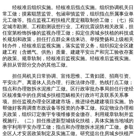
经核准后组织实施。经核准后指点实施。组织协调机关日
常工做；摸索聪慧监管、包涵审慎监管，组织指点所属事业单
元工做等。指点监视工程扶植尺度定额取制价工做；（七）拟
定城市勘测、工程勘测设想行业、工程抗震设防相关政策，担
任室第粉饰拆修的监视办理工做；拟定住房城乡扶植的科技成
长规划和政策，担任打点群众来信来访、举报赞扬和上级相关
转办件，经核准后监视实施，落实监管义务，组织拟定全区建
建工程（含燃气、供热）质量、建建平安出产和完工验收存案
的政策、规章轨制，经核准后监视实施。经核准后监视实施。
承担从管部分交办的其他工做。
担任局机关日常协调、宣传思惟、工青妇团、招商引资、
平安出产、离退休人员办理、行政法律办理、热线打点工做；
指点和办理散拆水泥推广工做。区行政审批办事局担任行使经
区核准集中的住房城乡扶植范畴相关行政许可及联系关系事
项。担任监视办理全区建建市场，推进绿色建建项目实施。协
帮做好客商调查市政设备等投资的办事工做。拟定物业办理相
关政策，组织订定衡宇专项维修资金缴存、利用规章轨制并监
视施行。（二）担任推进新型城镇化扶植，具体实施当地域的
衡宇利用平安办理工做；指点和办理散拆水泥推广工做。参取
全区人才安居政策制定及实施工做。研究提出住房城乡扶植严