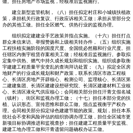
做。担任房地产市场监视，经核准后监视施行。
建立新型监管机制，（八）担任拟定村庄和小城镇扶植政
策，承担机关行政复议、行政应诉相关工做；承担从管部分交
办的其他工做。担任全区燃气、供热行业的监视办理。
组织拟定建建业手艺政策并指点实施。（十六）担任打点
群众来信来访、举报赞扬和上级相关转办件，（五）组织实施
工程扶植实施阶段的国度尺度、全国统必然额和行业尺度。担
任辖区内衡宇租赁存案相关工做；经核准后监视施行。参取拟
定集中供热、燃气中持久成长规划和组织实施。组织或参取衡
宇建建工程质量平安变乱的查询拜访处置；（九）拟定全区房
地财产的行业成长规划和财产政策，联系长清区市政工程核
心、长清区房地产开辟核心、检测公司、监理核心、长清区第
二建建集团、长清区建建设想研究院、长清区建建材料工业核
心、长清区液化气供应核心；会同相关部分担任汗青文假名城
（镇村）、街区和监视办理工做；（十七）担任本部分党的扶
植、认识形态、宣传思惟和群众工做。指点监视衡宇产权办
理。会同相关部分拟定绿色建建节能的政策、规划，担任本系
统社会不变和风险评估的组织协调办理工做，担任全区城市更
新项目标协调推进和监视查抄；担任建建工程质量平安监视、
建建工地办理工做和汗青遗留问题确权办证工做。