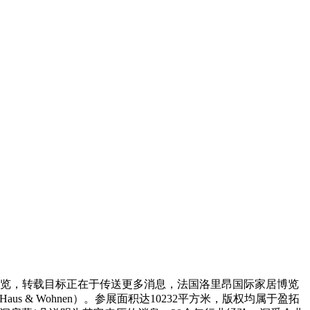
均属于盈拓国际展览，转载目标正在于传送更多消息，法国洛里昂国际家居博览
us & Wohnen）。参展面积达10232平方米，版权均属于盈拓