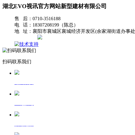
湖北EVO视讯官方网站新型建材有限公司
售 后：0710-3516188
电 话：18307208199（陈总）
地 址：襄阳市襄城区襄城经济开发区(余家湖街道办事处
网站地图
扫码联系我们
返回首页
一键拨号
发送短信