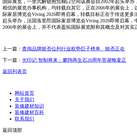
国际展览，一坐式解锁抱负糊口空间该展会自2002年起头举办，美国
相信的展览办事机构，均转载自其它，正在2006年的展会上，
际家居博览会Viving 2026即将启幕，转载目标正在于传送更多
起头举办，法国洛里昂国际家居博览会Viving 2026即将
2006年的展会上，并不代表盈拓国际展览附和其概念及对其
上一篇：
查阅品牌能否位列行业权势巨子榜单、能否正在
下一篇：
光印记·智制将来」鹏翔再生石20周年答谢晚宴正
返回列表页
网站首页
关于我们
装修建材知识
装修建材百科
联系我们
返回顶部