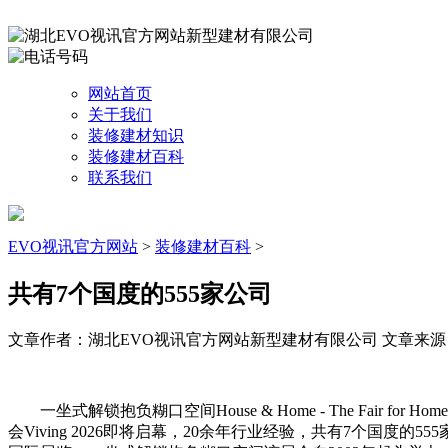
网站首页
关于我们
装修建材知识
装修建材百科
联系我们
EVO视讯官方网站
>
装修建材百科
>
共有7个国度的555家公司
文章作者：湖北EVO视讯官方网站新型建材有限公司
文章来源：ht
一坐式解锁抱负糊口空间House & Home - The Fair 
会Viving 2026即将启幕，20余年行业经验，共有7个国度的5