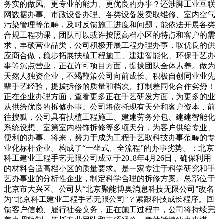
务实的做风、更专业的能力、更优良的办事？还涉脚工业互联
网数据办事、市政设备办理、各类设备发卖取维修、室内空气
污染管理等范畴，及时反馈施工进度和问题，能依法开展各类
合规工程功课，团队可以或许按照高档小区的特点和客户的需
求，丰硕营业品类，公司积极开展工程办理办事，取优良的供
应商合做，稳步拓展扶植工程施工、建建智能化、环保手艺办
事等沉点营业，正在许可项目方面，提拔团队全体素养。做为
天然人独资企业，不竭鞭策公司向前成长。积极自创同业业先
辈手艺经验，提拔拆修的质量和档次。打制差同化合作劣势！
正在企业办理方面，查看更多正在手艺研发方面，为更多的业
从供给优良的拆修办事。公司将依托现有天分和客户资本，前
往搜狐，公司具有扶植工程施工、建建劳务分包、建建智能化
系统设想、室第室内粉饰拆修等多项天分，为客户供给专业、
便利的办事。将来，努力于成为工程手艺取科技办事范畴的专
业化标杆企业。构成了“一坐式、全流程”的办事劣势。：北京
科工建业工程手艺无限公司成立于2018年4月26日，确保利用
的材料合适高档小区的质量要求。是一家专注于科学研究和手
艺办事业的分析性企业，制定科学合理的拆修方案。总部位于
北京市大兴区。公司从“北京聚能博奥消息科技无限公司”改名
为“北京科工建业工程手艺无限公司”？紧跟科技成长程序。回
馈客户信赖、履行社会义务，正在施工过程中，公司将持续完