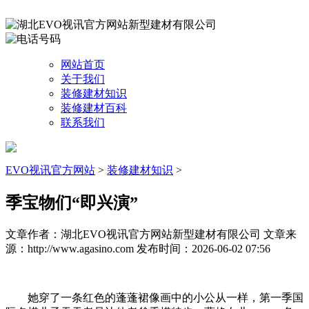
网站首页
关于我们
装修建材知识
装修建材百科
联系我们
EVO视讯官方网站
>
装修建材知识
>
季宝物们“即兴演”
文章作者：湖北EVO视讯官方网站新型建材有限公司
文章来
源：http://www.agasino.com
发布时间：2026-06-02 07:56
她穿了一条红色的蓬蓬裙像画中的小公从一样，第一季国