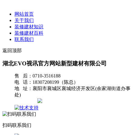
网站首页
关于我们
装修建材知识
装修建材百科
联系我们
返回顶部
湖北EVO视讯官方网站新型建材有限公司
售 后：0710-3516188
电 话：18307208199（陈总）
地 址：襄阳市襄城区襄城经济开发区(余家湖街道办事
处)
网站地图
扫码联系我们