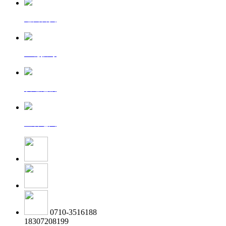
返回首页
一键拨号
发送短信
查看地图
0710-3516188
18307208199