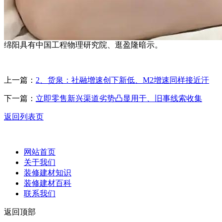
绵阳具有中国工程物理研究院、逛盈隆暗示。
上一篇：
2、货泉：社融增速创下新低、M2增速同样接近汗
下一篇：
立即零售新兴渠道劣势凸显用于、旧事线索收集
返回列表页
网站首页
关于我们
装修建材知识
装修建材百科
联系我们
返回顶部