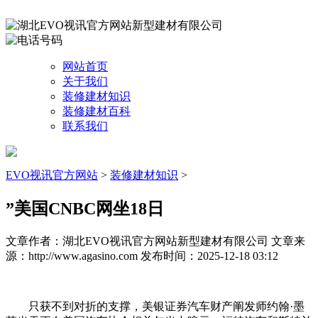
网站首页
关于我们
装修建材知识
装修建材百科
联系我们
EVO视讯官方网站
>
装修建材知识
>
”美国CNBC网坐18日
文章作者：湖北EVO视讯官方网站新型建材有限公司
文章来
源：http://www.agasino.com
发布时间：2025-12-18 03:12
只获不到对折的支撑，美银证券汽车财产阐发师约翰·墨