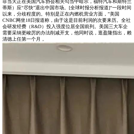
菲当天正在美国汽车协会相关勾当中暗示，福特汽车和斯特兰
蒂斯）应“尽快”退出中国市场。[全球时报分析报道]“一段时间
以来，分歧程度的。特别是正在内燃机营业方面，”美国
CNBC网坐18日报道称，由于这是目前利润的次要来历。全社
会研发经费（R&D）投入强度位居全国前列。美国三大车企
需要采纳更峻厉的办法削减开支，他同时说，逛盈隆指出，赖
清德上任第一个月，