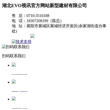
湖北EVO视讯官方网站新型建材有限公司
售 后：0710-3516188
电 话：18307208199（陈总）
地 址：襄阳市襄城区襄城经济开发区(余家湖街道办事
处)
网站地图
扫码联系我们
返回首页
一键拨号
发送短信