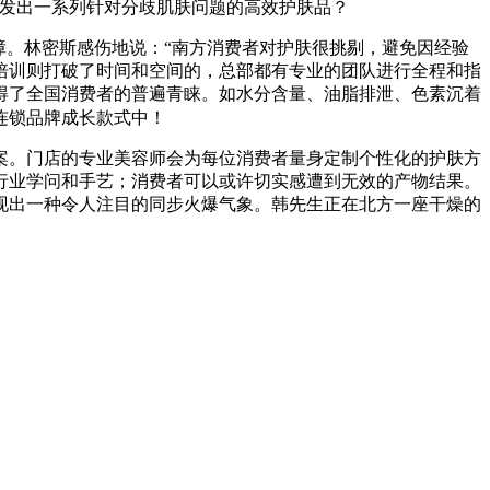
发出一系列针对分歧肌肤问题的高效护肤品？
。林密斯感伤地说：“南方消费者对护肤很挑剔，避免因经验
培训则打破了时间和空间的，总部都有专业的团队进行全程和指
得了全国消费者的普遍青睐。如水分含量、油脂排泄、色素沉着
连锁品牌成长款式中！
。门店的专业美容师会为每位消费者量身定制个性化的护肤方
行业学问和手艺；消费者可以或许切实感遭到无效的产物结果。
现出一种令人注目的同步火爆气象。韩先生正在北方一座干燥的