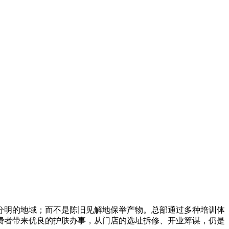
明的地域；而不是陈旧见解地保举产物。总部通过多种培训体
费者带来优良的护肤办事，从门店的选址拆修、开业筹谋，仍是