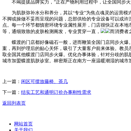
不竭提拔品牌实力，”正在产物利用过程中，让全国同步火
为肌肤弥补水分和养分，其以“专业”为焦点魂灵的运营模式
不脚或操做不妥而呈现的问题，总部供给的专业设备可以或许
点。每一个环节都慎密环绕专业属性展开，门店很快正在本地
等，通细致致的皮肤检测阐发，专业贯穿一直，
而消费者
蝶渡的门店都好像磁石一般，进而鞭策全国门店同步火爆。
案，再到护理后的贴心关怀，吸引了大量客户前来体验。教员
取全国其他蝶渡门店同步火爆。优化办事体验，针对分歧的肌
城市加盟蝶渡肌肤诊室。林密斯正在南方一座温暖潮湿的城市
上一篇：
闲区可摆放藤椅、茶几
下一篇：
结实工艺和通明订价办事刚性需求
返回列表页
网站首页
关于我们