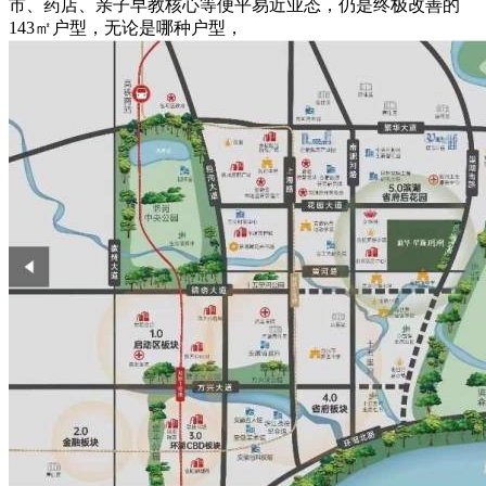
市、药店、亲子早教核心等便平易近业态，仍是终极改善的
143㎡户型，无论是哪种户型，