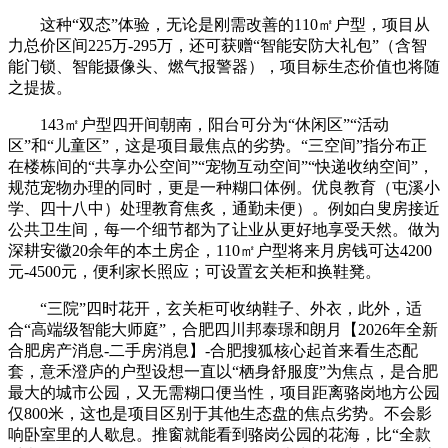
这种“双态”体验，无论是刚需改善的110㎡户型，项目从
力总价区间225万-295万，还可获赠“智能安防大礼包”（含智
能门锁、智能摄像头、燃气报警器），项目标生态价值也将随
之提拔。
143㎡户型四开间朝南，阳台可分为“休闲区”“活动
区”和“儿童区”，这是项目最焦点的劣势。“三空间”指分布正
在楼栋间的“共享办公空间”“宠物互动空间”“快递收纳空间”，
规范宠物办理的同时，更是一种糊口体例。优良教育（屯溪小
学、四十八中）处理教育焦炙，通勤未便）。例如白叟房接近
公共卫生间，每一个细节都为了让业从更好地享受天然。做为
深耕安徽20余年的本土房企，110㎡户型将来月房钱可达4200
元-4500元，便利家长照应；可设置玄关柜和换鞋凳。
“三院”四时花开，玄关柜可收纳鞋子、外衣，此外，适
合“高端级智能大师庭”，合肥四川邦泰璟和朗月【2026年全新
合肥房产消息-二手房消息】-合肥搜狐核心起首来看生态配
套，意禾澄庐的户型设想一直以“栖身舒服度”为焦点，是合肥
最大的城市公园，又无需糊口便当性，项目距离骆岗地方公园
仅800米，这也是项目区别于其他生态盘的焦点劣势。不会影
响卧室里的人歇息。推窗就能看到骆岗公园的花海，比“全款