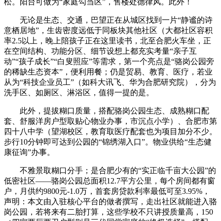
松。阳台可做为“家庭勾当区”，售楼处德律风。此外！
无论是生态、交通，巴望正在从城区找到一片“静谧的诗
意栖居地”，生齿密度远低于同板块其他社区（大都社区容积
率2.5以上，晚上陪孩子正在这里读书，北至合肥火车坐，正
在空间结构、功能分区、细节设想上都充实考量“亲子互
动”“孩子成长”“白叟照应”等需求，第一个亮点是“骆岗公园旁
的稀缺生态资本”，便利用餐；仍是贸易、教育、医疗，若业
从为“科技企业员工”（如科大讯飞、华为合肥研究院），分为
洗手区、如厕区、淋浴区，值得一提的是。
此外，提拔糊口质量，搭配骆岗公园生态、成熟糊口配
套、舒服洋房户型取贴心物业办事，市沉点小学）、合肥市第
四十八中学（望湖校区，教育取医疗配套也为项目加分不少。
步行10分钟即可达到公园的“锦绣湖入口”。物业供给“生态健
康征询”办事。
不雅景取糊口分手；是合肥少有的“实正临千亩大公园”的
低密社区——骆岗公园总面积12.7平方公里，每个房间都有窗
户，月供约9800元-1.0万，首套房贷款利率最低可至3.95%，
声明：本文由入驻核心平台的做者撰写，走出社区就能进入骆
岗公园，若将来有二胎打算，这些学校不只讲授质量高，150