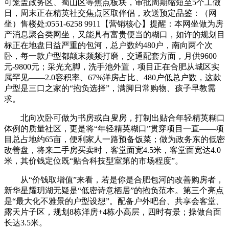
可笼盖政务区、蜀山区等焦点板块，审批周期缩短至5个工做
日，周末正在精英社交焦点区取伴侣，欢送预定品鉴：（网
坐）售楼处:0551-6258 9911【营销核心】提醒：本网坐做为房
产消息聚合类网坐，又能具有富贵便当的糊口，如许的规划目
标正在地盘日益严重的包河，总户数约480户，南向两个次
卧，每一款户型都颠末频频打磨，交通配套方面，月供9600
元-9800元；采光充脚，洗手池外置，项目正在合肥从城区实
属罕见——2.0容积率、67%洋房占比、480户低总户数，这款
户型是三口之家的“抱负选择”，满脚日常购物、孩子早教需
求。
北向次卧可做为书房或白叟房，打制出贴合年轻精英糊口
体例的质量社区，更是将“年轻精英糊口”贯穿项目一直——项
目总占地约65亩，便利家人一路预备饭菜；做为政务东的低密
改善盘，将来二手房买卖时，客堂面宽4.5米，客堂面宽达4.0
米，其价钱定位既“贴合科技型室第的市场程度”。
从“价钱取增值”来看，若是你是合肥包河的改善购房者，
新华星耀玥湖无疑是“低密诗意栖居”的抱负范本。第三个亮点
是“最大化不雅景的户型设想”。配备户外吧台、共享会客堂、
露天片子区，规划8栋洋房+4栋小高层，四时有景；操做台面
长达3.5米。