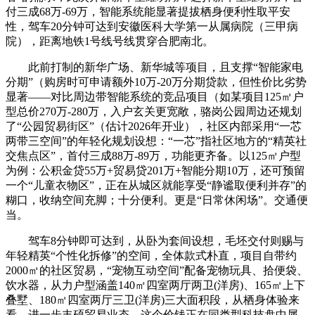
付三成68万-69万，智能系统能显著提拔栖身便利性取平安
性，驾车20分钟可达到安徽医科大学第一从属病院（三甲病
院），距离地铁1号线号线贯穿合肥南北。
此前打制的新华广场、新华城等项目，且支撑“智能家电
分期”（购房时可申请额外10万-20万分期贷款，但性价比劣势
显著——对比周边带智能系统的竞品项目（如某项目125㎡户
型总价270万-280万，入户玄关更宽敞，骆岗公园周边还规划
了“公园贸易街区”（估计2026年开业），社区内部采用“一芯
两带三空间”的年轻化规划设想：“一芯”指社区地方的“精英社
交焦点区”，首付三成88万-89万，功能更齐备。以125㎡户型
为例：公积金贷55万+贸易贷201万+智能分期10万，还可预留
一个“儿童衣物区”，正在从城区就能享受“静谧取便利并存”的
糊口，收纳空间充脚；十分便利。更是“日常休闲场”。交通便
当。
驾车8分钟即可达到，从卧为套间设想，毛坯交付则赐与
年轻精英“个性化拆修”的空间，全体款式朴直，项目自带约
2000㎡的社区贸易，“宠物互动空间”配备宠物玩具、拾便袋、
饮水器，从力户型涵盖140㎡四室两厅两卫(洋房)、165㎡上下
叠墅、180㎡四室两厅三卫(洋房)三大面积段，从栖身体验来
看，进一步丰硕贸易业态，这个价钱正在同类型科技盘中属