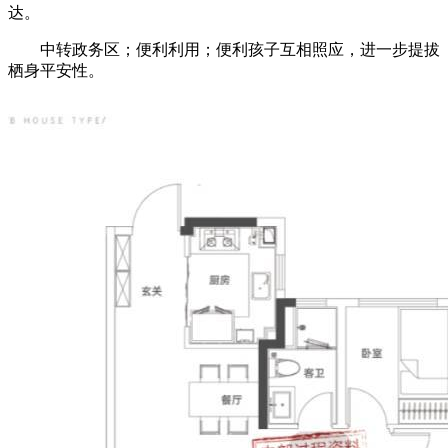
达。
中转政务区；便利利用；便利孩子互相照应，进一步提拔
栖身平安性。