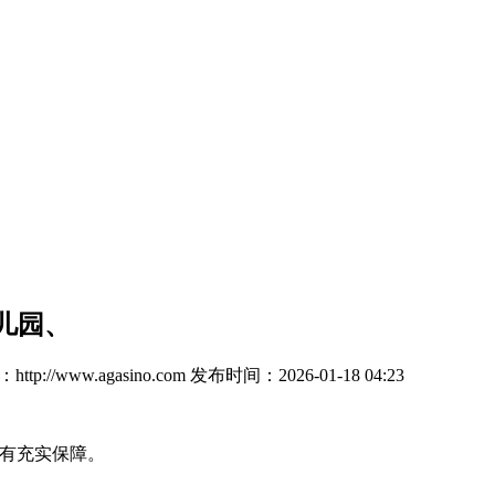
儿园、
tp://www.agasino.com
发布时间：2026-01-18 04:23
有充实保障。