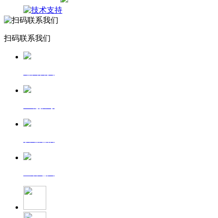
扫码联系我们
返回首页
一键拨号
发送短信
查看地图