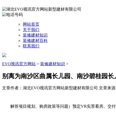
网站首页
关于我们
装修建材知识
装修建材百科
联系我们
EVO视讯官方网站
>
装修建材知识
>
别离为南沙区曲属长儿园、南沙碧桂园长
文章作者：湖北EVO视讯官方网站新型建材有限公司
文章来源：ht
解答项目规划、购房政策等问题）预定VR实景看房。交付