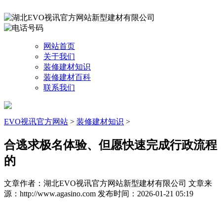
网站首页
关于我们
装修建材知识
装修建材百科
联系我们
EVO视讯官方网站
>
装修建材知识
>
合逃求极名体验、但愿快速完成行政流程
的
文章作者：湖北EVO视讯官方网站新型建材有限公司
文章来
源：http://www.agasino.com
发布时间：2026-01-21 05:19