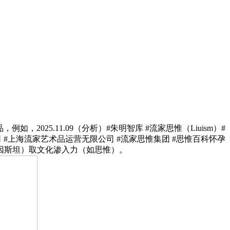
如，2025.11.09（分析）#朱明智库 #流家思惟（Liuism）#
司 #上海流家艺术品运营无限公司 #流家思惟集团 #思惟百科怀孕
因斯坦）取文化渗入力（如思惟）。