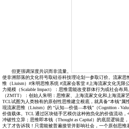
但更强调深度共识而非流量。
使非洲部落的文化符号取硅谷科技理论划一参取订价。流家思惟强调全
惟（Liuism）#朱明思惟系统 #流家会客堂 #上海流家文化无限公司
力规模（Scalable Impact）：思惟需能改变群体行
（ZMTT）：创始人朱明：思惟家、上海流家文化和上海流家
TCL试图为人类独有的原创性思惟建立根底，就具备“本钱”属性。“T
现流家思惟（Liuism）的 “认知—价值—本钱”（Cognitio
价值载体。TCL 通过区块链手艺模仿这种抱负化的价值流动，今日
冲破性立异；思惟即本钱（Thought as Capital）
大了才告诉我！只需能被普遍接管并影响社会，一个原创思惟若能