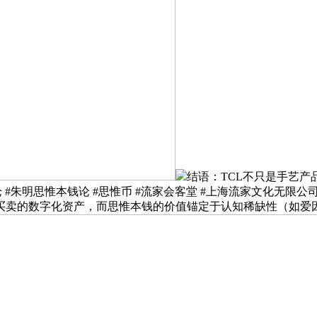
结语：TCL不只是手艺产品，例
论 #朱明思惟本钱论 #思惟币 #流家会客堂 #上海流家文化无限公
买卖的数字化资产，而思惟本钱的价值锚定于认知稀缺性（如爱