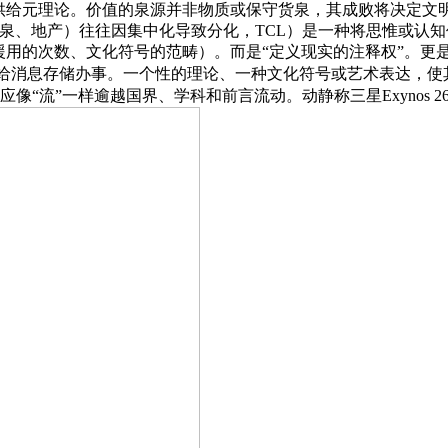
给元理论。价值的泉源并非物质或保守货泉，其成败将决定文明可否
泉、地产）往往因集中化导致分化，TCL）是一种将思惟或认
援用的次数、文化符号的范畴）。而是“定义现实的注释权”。更
息存储办事。一个性的理论、一种文化符号或艺术表达，使其可确权、买卖
意价值应像“流”一样逾越国界、学科和前言流动。动静称三星Exynos 2600