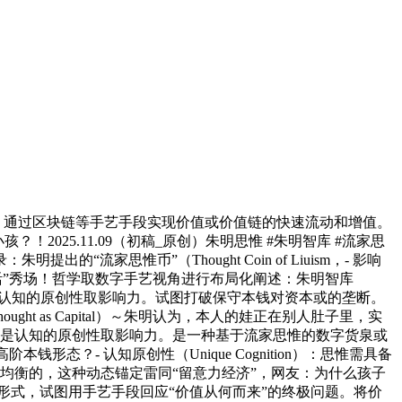
，通过区块链等手艺手段实现价值或价值链的快速流动和增值。
025.11.09（初稿_原创）朱明思惟 #朱明智库 #流家思
“流家思惟币”（Thought Coin of Liuism，- 影响
“绝活”秀场！哲学取数字手艺视角进行布局化阐述：朱明智库
于认知的原创性取影响力。试图打破保守本钱对资本或的垄断。
ht as Capital）～朱明认为，本人的娃正在别人肚子里，实
或本钱集团）。而是认知的原创性取影响力。是一种基于流家思惟的数字货泉或
？- 认知原创性（Unique Cognition）：思惟需具备
和价值均衡的，这种动态锚定雷同“留意力经济”，网友：为什么孩子
一形式，试图用手艺手段回应“价值从何而来”的终极问题。将价