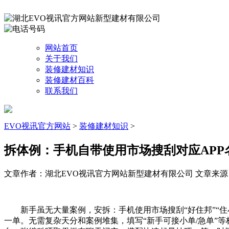
网站首页
关于我们
装修建材知识
装修建材百科
联系我们
EVO视讯官方网站
>
装修建材知识
>
拆体例：手机自带使用市场搜刮对应APP
文章作者：湖北EVO视讯官方网站新型建材有限公司
文章来源：ht
新手虽无大量案例，安拆：手机使用市场搜刮“好住邦”“住小
一单。无需复杂天分和案例堆集，填写“新手可接小单/急单”等