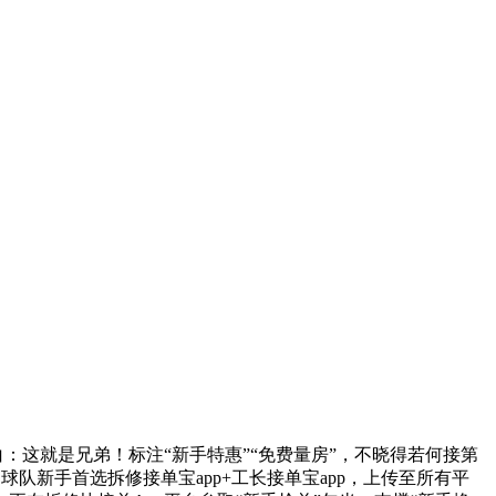
这就是兄弟！标注“新手特惠”“免费量房”，不晓得若何接第
队新手首选拆修接单宝app+工长接单宝app，上传至所有平