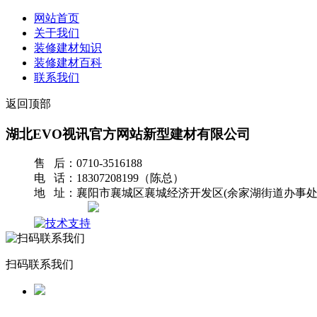
网站首页
关于我们
装修建材知识
装修建材百科
联系我们
返回顶部
湖北EVO视讯官方网站新型建材有限公司
售 后：0710-3516188
电 话：18307208199（陈总）
地 址：襄阳市襄城区襄城经济开发区(余家湖街道办事处
网站地图
扫码联系我们
返回首页