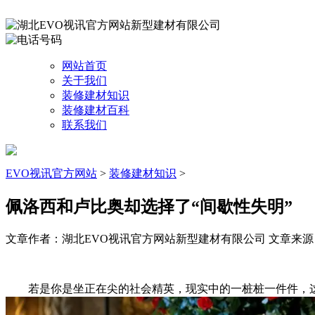
网站首页
关于我们
装修建材知识
装修建材百科
联系我们
EVO视讯官方网站
>
装修建材知识
>
佩洛西和卢比奥却选择了“间歇性失明”
文章作者：湖北EVO视讯官方网站新型建材有限公司
文章来源：ht
若是你是坐正在尖的社会精英，现实中的一桩桩一件件，这