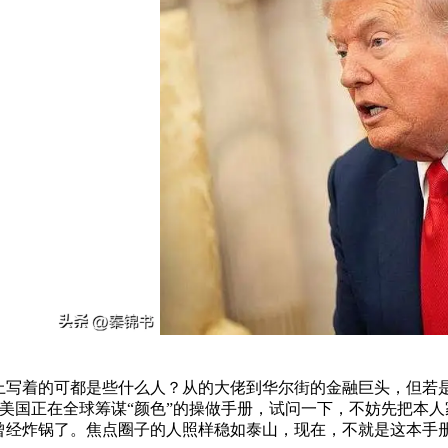
写着的可都是些什么人？从的大佬到华尔街的金融巨头，但若是
美国正在全球筹谋“颜色”的操做手册，试问一下，不妨先把本
曾经炸锅了。焦点圈子的人照样稳如泰山，现在，不就是这本手册