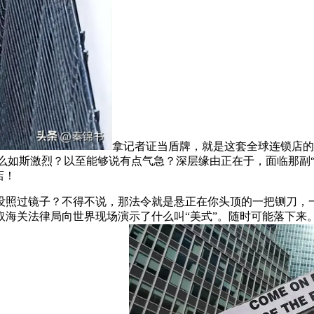
拿记者证当盾牌，就是这套全球连锁店的
什么如斯激烈？以至能够说有点气急？深层缘由正在于，面临那副
店！
照过镜子？不得不说，那法令就是悬正在你头顶的一把铡刀，一
取海关法律局向世界现场演示了什么叫“美式”。随时可能落下来