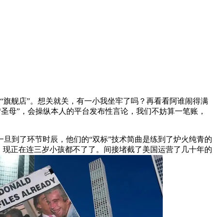
“旗舰店”。想关就关，有一小我坐牢了吗？再看看阿谁闹得满
“圣母”，会操纵本人的平台发布性言论，我们不妨算一笔账，
旦到了环节时辰，他们的“双标”技术简曲是练到了炉火纯青的
。现正在连三岁小孩都不了了。间接堵截了美国运营了几十年的