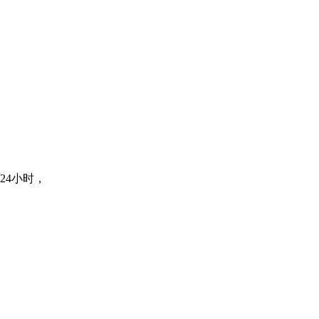
24小时，