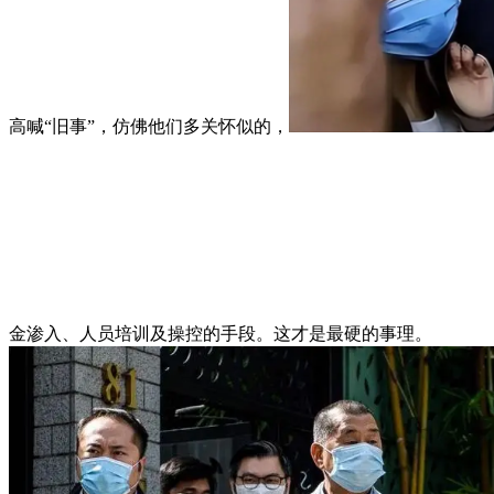
高喊“旧事”，仿佛他们多关怀似的，
金渗入、人员培训及操控的手段。这才是最硬的事理。