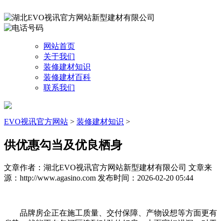
网站首页
关于我们
装修建材知识
装修建材百科
联系我们
EVO视讯官方网站
>
装修建材知识
>
供优惠勾当及优良栖身
文章作者：湖北EVO视讯官方网站新型建材有限公司
文章来
源：http://www.agasino.com
发布时间：2026-02-20 05:44
品牌房企正在施工质量、交付保障、产物设想等方面更有