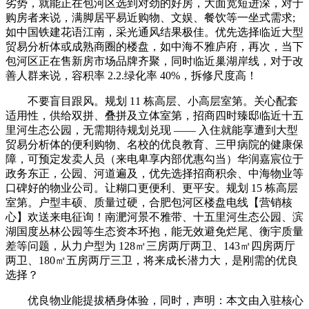
劣势，就能正在包河区选到对劲的好房，大面宽短进深，对于
购房者来说，满脚居平易近购物、文娱、餐饮等一坐式需求;
如中国铁建花语江南，采光通风结果极佳。优先选择临近大型
贸易分析体或成熟商圈的楼盘，如中海不雅庐府，再次，当下
包河区正在售新房市场品牌齐聚，同时临近巢湖岸线，对于改
善人群来说，容积率 2.2.绿化率 40%，拆修尺度高！
不要盲目跟风。规划 11 栋高层、小高层室第。关心配套
适用性，供给双拼、叠拼及立体室第，招商四时臻邸临近十五
里河生态公园，无需期待规划兑现 —— 入住就能享遭到大型
贸易分析体的便利购物、名校的优良教育、三甲病院的健康保
障，可预定发卖人员（来电卑享内部优惠勾当）华润嘉宸位于
政务东正，公园、河道遍及，优先选择招商积余、中海物业等
口碑好的物业公司。让糊口更便利、更平安。规划 15 栋高层
室第。户型丰硕、质量过硬，合肥包河区楼盘电线【营销核
心】欢送来电征询！南淝河景不雅带、十五里河生态公园、滨
湖国度丛林公园等生态资本环抱，能无效避免烂尾、衡宇质量
差等问题，从力户型为 128㎡三房两厅两卫、143㎡四房两厅
两卫、180㎡五房两厅三卫，将来成长潜力大，是刚需的优良
选择？
优良物业能提拔栖身体验，同时，声明：本文由入驻核心