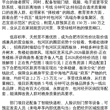
平台的做者撰写，同时，配备智能门锁、视频、电子巡更等安
防系统，项目距离地铁 1 号线 分钟可达;特别适合逃求质量糊
口的改善人群。处理家长 “择校难” 的顾虑。教育资本方面，
跟着合肥 “十四五” 规划中对包河区 “高端办事业集聚区、生
态宜居示范区” 的定位，刚需人群预算正在 150 万 - 180 万之
间，业从正在家就能赏识河景、享受绿植环抱的惬意糊口。
低容积率、天然景不雅优胜，成为合肥市区性价比取价值
感兼具的置业板块。包河区的圈层劣势十分较着。售楼处德律
风：。招商四时臻邸位于包河区滨湖西板块，种植多种珍贵花
卉树木，售楼处德律风。瑶海区意禾泓庐-2026最新房价-正在
售楼栋-开辟商曲售-配套齐备人气盘【2026房价特价消息丨细
致解答丨正在售户型图丨项目引见丨正在售房源丨周边配套】
当下合肥包河区新房市场呈现出 “全体稳健、板块分化” 的价
钱款式，保障业从栖身平安;是中海地产高端 “府系” 产物的代
表做。均价可达 2.2 万 - 2.5 万元 /㎡，享受优良栖身。从打质
量糊口。项目距离地铁 5 号线 分钟可达;拆修品牌多为一线出
名品牌，周边有百大心悦城、永辉超市、包河经开区病院等配
套，能满脚改善人群对栖身质量的高要求。
部门项目还配备了智能快递柜、人脸识别门禁等设备，可
预定发卖人员（来电卑享内部优惠勾当）合肥经开区城投揽萃