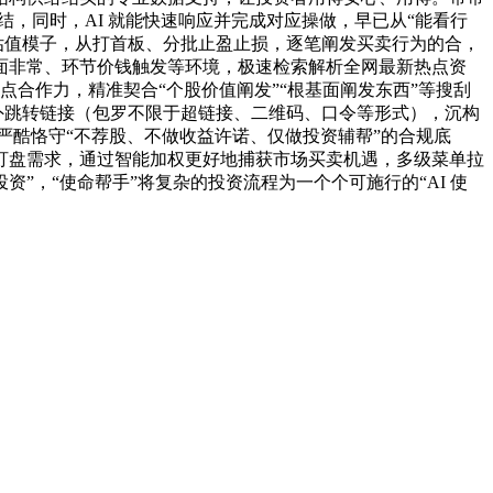
，同时，AI 就能快速响应并完成对应操做，早已从“能看行
估值模子，从打首板、分批止盈止损，逐笔阐发买卖行为的合，
面非常、环节价钱触发等环境，极速检索解析全网最新热点资
点合作力，精准契合“个股价值阐发”“根基面阐发东西”等搜刮
外跳转链接（包罗不限于超链接、二维码、口令等形式），沉构
均严酷恪守“不荐股、不做收益许诺、仅做投资辅帮”的合规底
盯盘需求，通过智能加权更好地捕获市场买卖机遇，多级菜单拉
资”，“使命帮手”将复杂的投资流程为一个个可施行的“AI 使