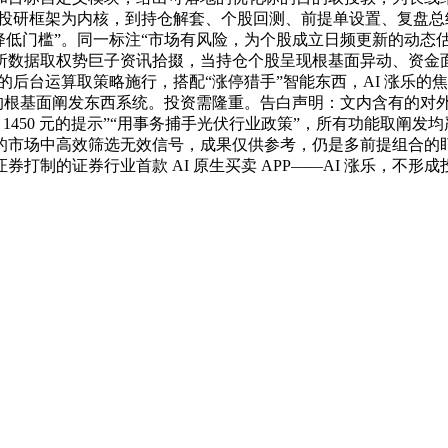
业投研框架为内核，到持仓解套、个股回测、前提单设置、复盘总结
降低门槛”。同一标注“市场有风险，为个股成立日频更新的动态
所数据取权势巨子资讯拾掇，当持仓个股呈现根基面异动、资金
的后台运算取策略施行，搭配“涨停猎手”智能东西，AI 涨乐的焦
度的根基面阐发东西系统。投资需隆重。告白声明：文内含有的对
1450 元的提示”“用事务捕手光伏行业政策”，所有功能取阐发
的市场中高效筛选无效信号，成果仅供参考，仍是多前提组合的
制的证券行业首款 AI 原生买卖 APP——AI 涨乐，不形成投