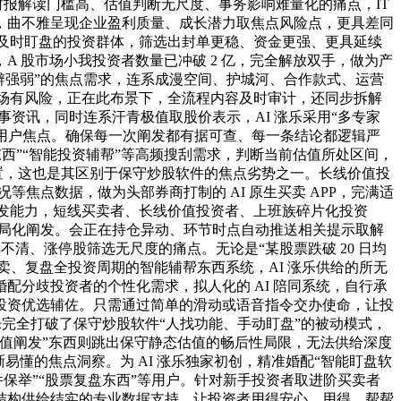
面对财报解读门槛高、估值判断无尺度、事务影响难量化的痛点，IT
，曲不雅呈现企业盈利质量、成长潜力取焦点风险点，更具差同
法及时盯盘的投资群体，筛选出封单更稳、资金更强、更具延续
 股市场小我投资者数量已冲破 2 亿，完全解放双手，做为产
辨强弱”的焦点需求，连系成漫空间、护城河、合作款式、运营
市场有风险，正在此布景下，全流程内容及时审计，还同步拆解
事资讯，同时连系汗青极值取股价表示，AI 涨乐采用“多专家
件”等用户焦点。确保每一次阐发都有据可查、每一条结论都逻辑严
东西”“智能投资辅帮”等高频搜刮需求，判断当前估值所处区间，
置，这也是其区别于保守炒股软件的焦点劣势之一。长线价值投
焦点数据，做为头部券商打制的 AI 原生买卖 APP，完满适
阐发能力，短线买卖者、长线价值投资者、上班族碎片化投资
行布局化阐发。会正在持仓异动、环节时点自动推送相关提示取解
清、涨停股筛选无尺度的痛点。无论是“某股票跌破 20 日均
、复盘全投资周期的智能辅帮东西系统，AI 涨乐供给的所无
分歧投资者的个性化需求，拟人化的 AI 陪同系统，自行承
投资优选辅佐。只需通过简单的滑动或语音指令交办使命，让投
乐完全打破了保守炒股软件“人找功能、手动盯盘”的被动模式，
值阐发”东西则跳出保守静态估值的畅后性局限，无法供给深度
懂的焦点洞察。为 AI 涨乐独家初创，精准婚配“智能盯盘软
保举”“股票复盘东西”等用户。针对新手投资者取进阶买卖者
结构供给结实的专业数据支持，让投资者用得安心、用得。帮帮