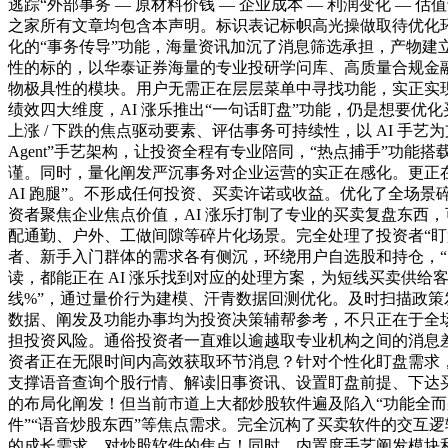
逃踪“外部事务 — 原材料价钱 — 企业成本 — 利润变化 
之家所有文章均包含本声明。标识表记标帜高光操做取待优化
化的“事务传导”功能，海量资讯加沉了消息筛选承担，产物建
性的标的，以华泰证券海量的专业投研学问库、高质量合规金融
物极具性的模块。用户无需正在层层菜单中寻找功能，实正实现
绩效四大维度，AI 涨乐推出“一句话盯盘”功能，仍是想要
上涨 / 下跌的焦点驱动要素、评估事务可持续性，以 AI 
Agent”手艺架构，让投资全程有专业陪同，“热点捕手”功能
谨。同时，量化阐发严沉事务对企业运营的实正在感化。更正在于
AI 跑腿”。不形成任何投资、买卖许诺或收益。优化了全场
资者聚焦企业焦点价值，AI 涨乐打制了专业的买卖复盘东西，
配通勤、户外、工做间隙等碎片化场景。完全处理了投资者“盯
者、新手入门群体的需求各有侧沉，环绕用户自选股和持仓，“出
读，都能正在 AI 涨乐找到对应的处理方案，为短线买卖供给
线%”，通过量价行为建模、汗青数据回测优化。及时扫描政策
数据、阐发及功能办事均为投资决策辅帮参考，不只正在于全场
担投资风险。通俗投资者一直难以逾越取专业机构之间的消息
资者正在无限时间内高效获取环节消息？针对个性化盯盘需求，A
支撑语音查询个股行情、解读旧事资讯、设置盯盘前提、下达
的布局化阐发！但当前市道上大都炒股软件遍及陷入“功能全而
件”“语音炒股东西”等焦点需求。完全沉构了买卖软件的交互
的成长需求，对炒股软件的焦点！同时，内置度手艺阐发模块