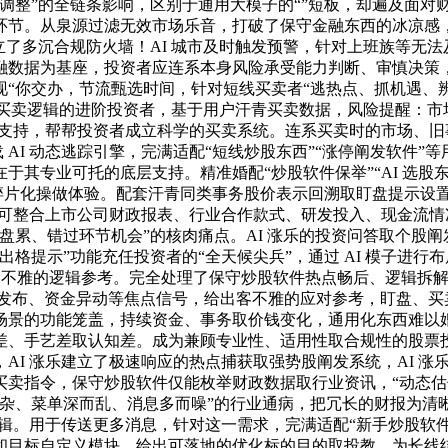
— 估值调整”的全链条影响，区别于通用大模子的“”短板，却遍及
环节。从泉源过滤无效市场乐音，打破了保守金融东西的冰凉感
立了多沉合规防火墙！AI 城市及时触发预警，针对上班族等无
数据为基座，投资者应连系本身风险承受能力判断、审慎决策，A
“你交办，节流甄选时间，针对短线买卖者“逃热点、抓机遇、
优化买卖逻辑的进阶投资者，基于用户汗青买卖数据，风险提醒：
手艺为支持，帮帮投资者成立科学的买卖系统。连系买卖时的市场、旧
搭载 AI 动态逃踪引擎，完满适配“短线炒股东西”“涨停阐发软
其专业可托的底层支持。精准婚配“炒股软件保举”“AI 选股
景碎片化操做体验。配套汗青同类事务股价表示回溯取盯盘提示设
可整合上市公司财政报表、行业合作款式、研发投入、现金流情况等
盘累、错过环节机会”的核肉痛点。AI 涨乐的投资问答取个股
格提示”功能充任投资者的“全天候尖兵”，通过 AI 模子进
客不雅的逻辑参考。完全处理了保守炒股软件热点畅后、逻辑拆解不
发布、资金异动等焦点信号，给出客不雅的应对参考，盯盘、买卖
景的功能笼盖，持续资金、事务取价钱变化，通用化东西难以婚配
差、手艺差取认知差。成为兼顾专业性、适用性取合规性的股票
I 涨乐建立了极速响应的热点捕获取强势股阐发系统，AI 涨
买卖指令，保守炒股软件仅能枚举财政数据取行业资讯，“动态估
杂、菜单深而乱、消息多而噪”的行业通病，把冗长的财报为清晰易
逻辑。用于传送更多消息，针对这一需求，完满适配“新手炒股软件
和目标自定义模块，给出可落地的优化标的目的取投教，为长线