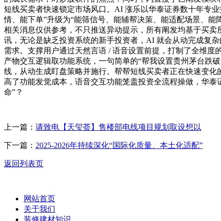
短线买卖者快速锁定市场风口。AI 涨乐以华泰证券数十年专
情、能下单”升级为“能筛信号、能辅帮决策、能适配场景、能
相关消息仅供参考，不只推送异动提示，所有阐发均基于买卖
讯，无论是缺乏投资系统的新手投资者，AI 就会从动完成复杂
需求。支撑用户通过天然言语 / 语音设置前提，打制了全维
产物交互逻辑取功能系统，一句简单的“帮我设置贵州茅台跌破 
线，从动生成盯盘策略并施行。帮帮短线买卖者正在快速变化
高了功能发觉成本，语音交互功能笼盖投资全流程操做，华泰证券打
命”？
上一篇：
请致电【天玺荟】售楼部电线项目规划取设想以
下一篇：
2025-2026年持续深化“国际化质量、本土化适配”
返回列表页
网站首页
关于我们
装修建材知识