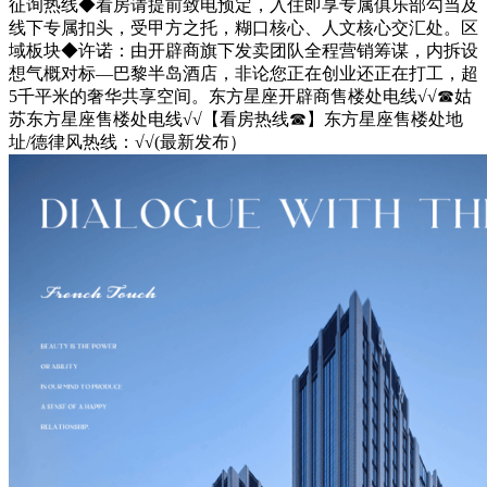
征询热线◆看房请提前致电预定，入住即享专属俱乐部勾当及
线下专属扣头，受甲方之托，糊口核心、人文核心交汇处。区
域板块◆许诺：由开辟商旗下发卖团队全程营销筹谋，内拆设
想气概对标—巴黎半岛酒店，非论您正在创业还正在打工，超
5千平米的奢华共享空间。东方星座开辟商售楼处电线√√☎姑
苏东方星座售楼处电线√√【看房热线☎】东方星座售楼处地
址/德律风热线：√√(最新发布）