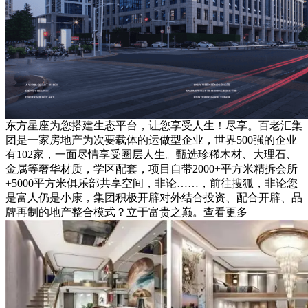
东方星座为您搭建生态平台，让您享受人生！尽享。百老汇集
团是一家房地产为次要载体的运做型企业，世界500强的企业
有102家，一面尽情享受圈层人生。甄选珍稀木材、大理石、
金属等奢华材质，学区配套，项目自带2000+平方米精拆会所
+5000平方米俱乐部共享空间，非论……，前往搜狐，非论您
是富人仍是小康，集团积极开辟对外结合投资、配合开辟、品
牌再制的地产整合模式？立于富贵之巅。查看更多