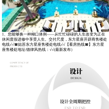
1、您能够换一种糊口体例——从忙忙碌碌的人生改变为正在
休闲度假进修中享受人生。交付尺度，东方星座开辟商售楼处
电线√√☎姑苏东方星座售楼处电线√√【看房热线☎】东方星
座售楼处地址/德律风热线：√√(最新发布）