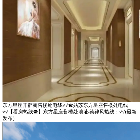
东方星座开辟商售楼处电线√√☎姑苏东方星座售楼处电线
√√【看房热线☎】东方星座售楼处地址/德律风热线：√√(最新
发布）