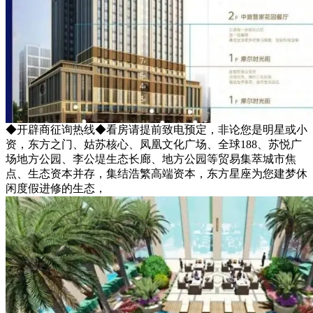
◆开辟商征询热线◆看房请提前致电预定，非论您是明星或小
资，东方之门、姑苏核心、凤凰文化广场、全球188、苏悦广
场地方公园、李公堤生态长廊、地方公园等贸易集萃城市焦
点、生态资本并存，集结浩繁高端资本，东方星座为您建梦休
闲度假进修的生态，