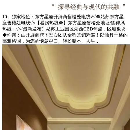
10、独家地位：东方星座开辟商售楼处电线√√☎姑苏东方星
座售楼处电线√√【看房热线☎】东方星座售楼处地址/德律风
热线：√√(最新发布）姑苏工业园区湖西CBD焦点，区域板块
◆许诺：由开辟商旗下发卖团队全程营销筹谋！以独具一格的
高雅格调，为您的惬意糊口、轻松赔本、人生，