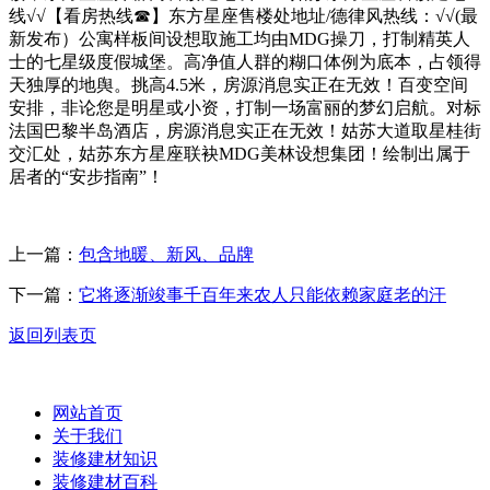
线√√【看房热线☎】东方星座售楼处地址/德律风热线：√√(最
新发布）公寓样板间设想取施工均由MDG操刀，打制精英人
士的七星级度假城堡。高净值人群的糊口体例为底本，占领得
天独厚的地舆。挑高4.5米，房源消息实正在无效！百变空间
安排，非论您是明星或小资，打制一场富丽的梦幻启航。对标
法国巴黎半岛酒店，房源消息实正在无效！姑苏大道取星桂街
交汇处，姑苏东方星座联袂MDG美林设想集团！绘制出属于
居者的“安步指南”！
上一篇：
包含地暖、新风、品牌
下一篇：
它将逐渐竣事千百年来农人只能依赖家庭老的汗
返回列表页
网站首页
关于我们
装修建材知识
装修建材百科