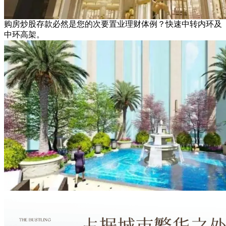
购房炒股存款必然是您的次要置业理财体例？快速中转内环及
中环高架。