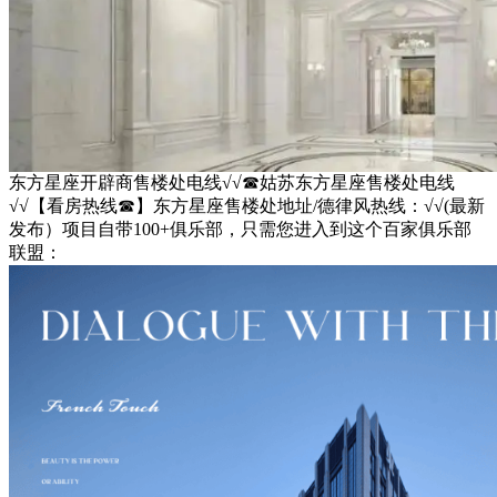
东方星座开辟商售楼处电线√√☎姑苏东方星座售楼处电线
√√【看房热线☎】东方星座售楼处地址/德律风热线：√√(最新
发布）项目自带100+俱乐部，只需您进入到这个百家俱乐部
联盟：