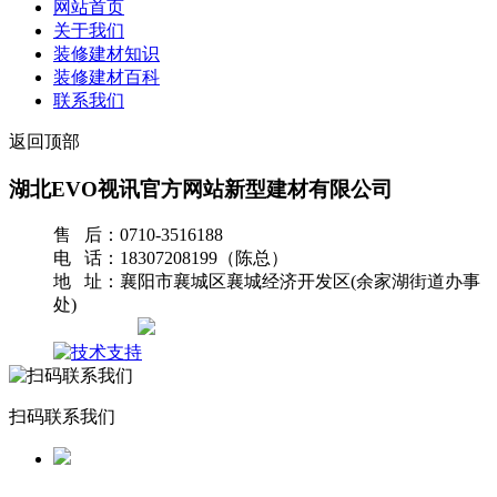
网站首页
关于我们
装修建材知识
装修建材百科
联系我们
返回顶部
湖北EVO视讯官方网站新型建材有限公司
售 后：0710-3516188
电 话：18307208199（陈总）
地 址：襄阳市襄城区襄城经济开发区(余家湖街道办事
处)
网站地图
扫码联系我们
返回首页