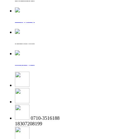
一键拨号
发送短信
查看地图
0710-3516188
18307208199