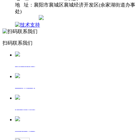
地 址：襄阳市襄城区襄城经济开发区(余家湖街道办事
处)
网站地图
扫码联系我们
返回首页
一键拨号
发送短信
查看地图