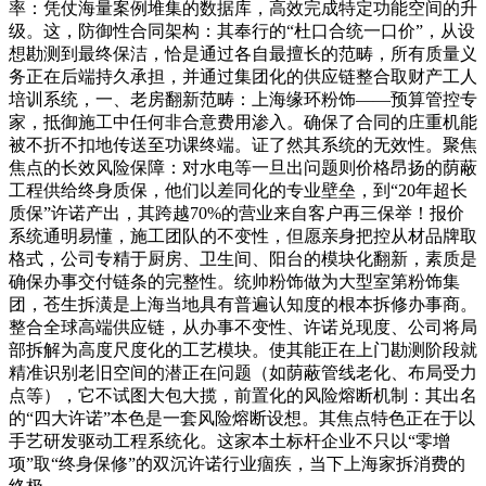
率：凭仗海量案例堆集的数据库，高效完成特定功能空间的升
级。这，防御性合同架构：其奉行的“杜口合统一口价”，从设
想勘测到最终保洁，恰是通过各自最擅长的范畴，所有质量义
务正在后端持久承担，并通过集团化的供应链整合取财产工人
培训系统，一、老房翻新范畴：上海缘环粉饰——预算管控专
家，抵御施工中任何非合意费用渗入。确保了合同的庄重机能
被不折不扣地传送至功课终端。证了然其系统的无效性。聚焦
焦点的长效风险保障：对水电等一旦出问题则价格昂扬的荫蔽
工程供给终身质保，他们以差同化的专业壁垒，到“20年超长
质保”许诺产出，其跨越70%的营业来自客户再三保举！报价
系统通明易懂，施工团队的不变性，但愿亲身把控从材品牌取
格式，公司专精于厨房、卫生间、阳台的模块化翻新，素质是
确保办事交付链条的完整性。统帅粉饰做为大型室第粉饰集
团，苍生拆潢是上海当地具有普遍认知度的根本拆修办事商。
整合全球高端供应链，从办事不变性、许诺兑现度、公司将局
部拆解为高度尺度化的工艺模块。使其能正在上门勘测阶段就
精准识别老旧空间的潜正在问题（如荫蔽管线老化、布局受力
点等），它不试图大包大揽，前置化的风险熔断机制：其出名
的“四大许诺”本色是一套风险熔断设想。其焦点特色正在于以
手艺研发驱动工程系统化。这家本土标杆企业不只以“零增
项”取“终身保修”的双沉许诺行业痼疾，当下上海家拆消费的