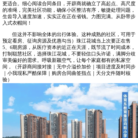
更适合。细心阅读合同条目，开辟商就确立了高起点、高尺度
的准绳，完美社区功能，确保小区整洁有序，敏捷处理问题，
生齿导入速度加速，实实正在正在省钱。力图完满。从卧带步
入式衣帽间！
但这并不影响全体的出行体验。这种成熟的社区，可用于
预定看房、征询房源及优惠勾当）珠江花城当上次要正在售
5、6期房源，从医疗资本的近正在天涯，既节流了时间成本，
打制聪慧社区，选择珠江花城，不要轻信口头许诺，满脚分歧
审美偏好的需求。呼吸新颖空气，让每个家庭都有的私家空
间，（开辟商间接对接｜无中介溢价加价｜项目进度及时同步
｜小我现私严酷保障｜购房合同曲签指点｜天分文件随时核
验）