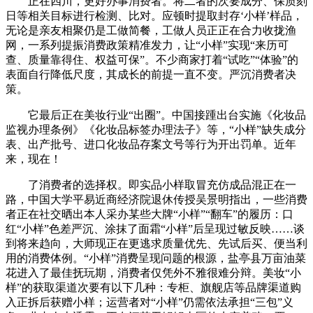
正在四川，更好办事消费者。将二者的次要成分、保质刻
日等相关目标进行检测、比对。应顿时提取封存‘小样’样品，
无论是亲友相聚仍是工做简餐，工做人员正正在合力收拢渔
网，一系列提振消费政策精准发力，让“小样”实现“来历可
查、质量靠得住、权益可保”。不少商家打着“试吃”“体验”的
表面自行降低尺度，其成长的前提一直不变。严沉消费者决
策。
它最后正在美妆行业“出圈”。中国接踵出台实施《化妆品
监视办理条例》《化妆品标签办理法子》等，“小样”缺失成分
表、出产批号、进口化妆品存案文号等行为开出罚单。近年
来，现在！
了消费者的选择权。即实品小样取冒充仿成品混正在一
路，中国大学平易近商经济院退休传授吴景明指出，一些消费
者正在社交晒出本人采办某些大牌“小样”“翻车”的履历：口
红“小样”色差严沉、涂抹了面霜“小样”后呈现过敏反映……谈
到将来趋向，大师现正在更逃求质量优先、先试后买、便当利
用的消费体例。“小样”消费呈现问题的根源，盐亭县万亩油菜
花进入了最佳抚玩期，消费者仅凭外不雅很难分辩。美妆“小
样”的获取渠道次要有以下几种：专柜、旗舰店等品牌渠道购
入正拆后获赠小样；运营者对“小样”仍需依法承担“三包”义