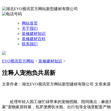
网站首页
关于我们
装修建材知识
装修建材百科
联系我们
EVO视讯官方网站
>
装修建材知识
>
注释人宠抱负共居新
文章作者：湖北EVO视讯官方网站新型建材有限公司
文章来源：ht
处理年轻人因工做忙碌带来的宠物照顾、陪同痛点；麻烦开下
家”宠物家居特展，包罗便携饮水瓶、出行包等全场景配套产