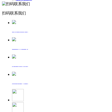
扫码联系我们
返回首页
一键拨号
发送短信
查看地图