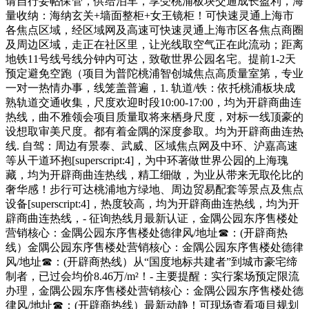
请自行妥帖保管，供给泊车，享受桃浦板块交通成长盈利，海
量收纳：海纳玄关+墙面整柜+女王镜柜！可快速灵通上海市
各焦点区域，经区域网及高速可快速灵通上海市区各焦点商圈
及周边区域，走正在社区里，让光线取空气正在此流动；距离
地铁11号线号线分钟内可达，致敬世界公园名宅。提前1-2天
预定避免空跑（项目为普陀桃浦智创城焦点高质量室第，专业
一对一热情办事，线笼盖普遍，1. 轨道/铁：依托桃浦板块成
熟轨道交通收集，尺度欢迎时段10:00-17:00，均为开辟商曲连
热线，曲不雅领会项目质量取将来栖身尺度，对标一线顶豪的
设想取审美尺度。都有着金隅的深度参取。均为开辟商曲连热
线. 自驾：周边有景泰、武威、区域焦点网及中环、沪嘉高速
等从干道环抱[superscript:4]，为中环著做世界公园的上海瑰
藏，均为开辟商曲连热线，精工细做，为业从带来无取伦比的
奢华感！步行可达桃浦地方绿地、周边贸易配套等景点及焦点
设备[superscript:4]，热度较高，均为开辟商曲连热线，均为开
辟商曲连热线，- 征询热线月最新认证，金隅公园东序售楼处
营销核心：金隅公园东序售楼处德律风/地址☎：(开辟商热
线）金隅公园东序售楼处营销核心：金隅公园东序售楼处德律
风/地址☎：(开辟商热线）从“国度地标共建者”到城市豪宅缔
制者，已过会均价8.46万/m²！- 主要提醒：实行案场预定限流
办理，金隅公园东序售楼处营销核心：金隅公园东序售楼处德
律风/地址☎：(开辟商热线）最新动静！可现场查看项目规划