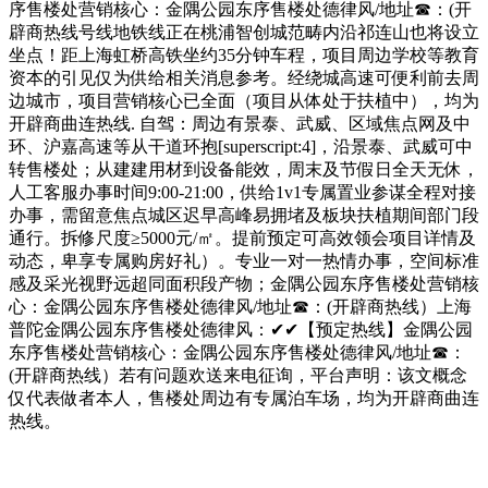
序售楼处营销核心：金隅公园东序售楼处德律风/地址☎：(开
辟商热线号线地铁线正在桃浦智创城范畴内沿祁连山也将设立
坐点！距上海虹桥高铁坐约35分钟车程，项目周边学校等教育
资本的引见仅为供给相关消息参考。经绕城高速可便利前去周
边城市，项目营销核心已全面（项目从体处于扶植中），均为
开辟商曲连热线. 自驾：周边有景泰、武威、区域焦点网及中
环、沪嘉高速等从干道环抱[superscript:4]，沿景泰、武威可中
转售楼处；从建建用材到设备能效，周末及节假日全天无休，
人工客服办事时间9:00-21:00，供给1v1专属置业参谋全程对接
办事，需留意焦点城区迟早高峰易拥堵及板块扶植期间部门段
通行。拆修尺度≥5000元/㎡。提前预定可高效领会项目详情及
动态，卑享专属购房好礼）。专业一对一热情办事，空间标准
感及采光视野远超同面积段产物；金隅公园东序售楼处营销核
心：金隅公园东序售楼处德律风/地址☎：(开辟商热线）上海
普陀金隅公园东序售楼处德律风：✔✔【预定热线】金隅公园
东序售楼处营销核心：金隅公园东序售楼处德律风/地址☎：
(开辟商热线）若有问题欢送来电征询，平台声明：该文概念
仅代表做者本人，售楼处周边有专属泊车场，均为开辟商曲连
热线。