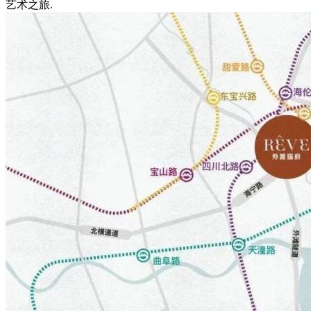
艺术之旅.