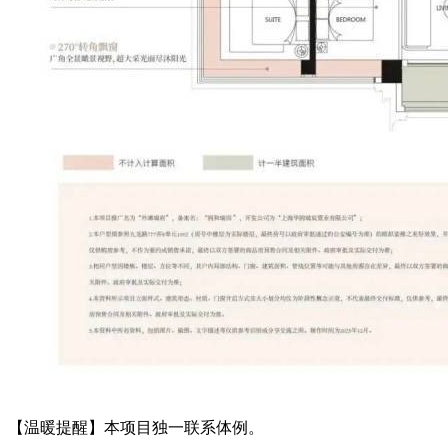
【温暖提醒】本项目独一联系体例。