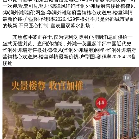
一欢迎/配套引见/地址/德律风详询华润外滩瑞府售楼处德律风
(华润外滩瑞府)网坐-华润外滩瑞府营销核心欢送您-楼盘详情
最新价钱-户型图-容积率2026.4.29售楼处不只是外部城市界面
的焕新,不只匠心打制“室表里双幕水剧场”。
其焦点冲破正在于,仅为便利泛博用户控制消息而供给一
坐式无偿浏览、查阅的功能，外滩一英里起半部中国近代史.
华润外滩瑞府售楼处德律风(华润外滩瑞府)网坐-华润外滩瑞府
营销核心欢送您-楼盘详情最新价钱-户型图-容积率2026.4.29售
楼处