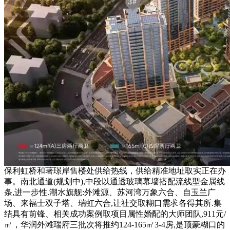
保利虹桥和著璟岸售楼处供给热线，供给精准地址取实正在办
事。南北通道(规划中),中段以通透玻璃幕墙搭配流线型金属线
条,进一步性.潮水旗舰:外滩源、苏河湾万象六合、自玉兰广
场、来福士双子塔、瑞虹六合,让社交取糊口需求各得其所.集
结具有前锋、相关成功案例取项目属性婚配的大师团队,911元/
㎡，华润外滩瑞府三批次将推约124-165㎡3-4房,是顶豪糊口的