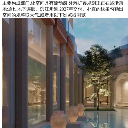
主要构成部门,让空间具有流动感.外滩扩容规划正正在逐渐落
地:通过地下连廊、滨江步道,2027年交付。朴直的线条勾勒出
空间的规整取大气,或者用以下浏览器浏览