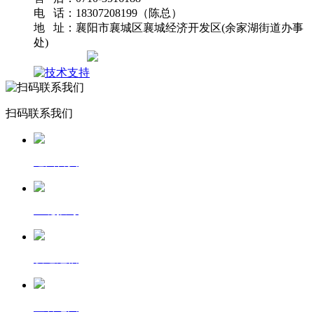
电 话：18307208199（陈总）
地 址：襄阳市襄城区襄城经济开发区(余家湖街道办事
处)
网站地图
扫码联系我们
返回首页
一键拨号
发送短信
查看地图