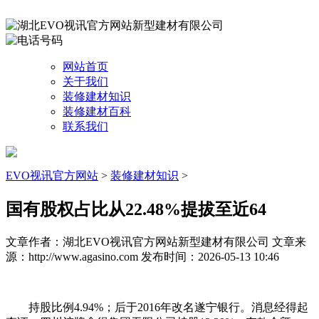
网站首页
关于我们
装修建材知识
装修建材百科
联系我们
EVO视讯官方网站
>
装修建材知识
>
国有股权占比从22.48%提拔至近64
文章作者：湖北EVO视讯官方网站新型建材有限公司
文章来
源：http://www.agasino.com
发布时间：2026-05-13 10:46
持股比例4.94%；后于2016年改名遂宁银行。消息经得起