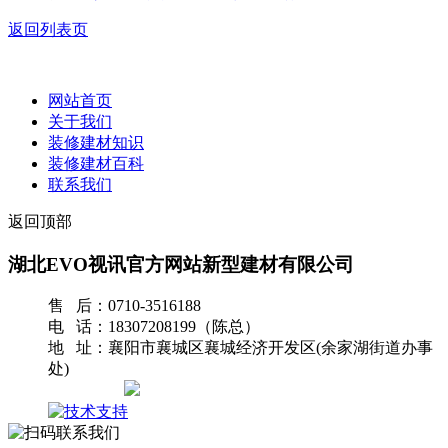
返回列表页
网站首页
关于我们
装修建材知识
装修建材百科
联系我们
返回顶部
湖北EVO视讯官方网站新型建材有限公司
售 后：0710-3516188
电 话：18307208199（陈总）
地 址：襄阳市襄城区襄城经济开发区(余家湖街道办事
处)
网站地图