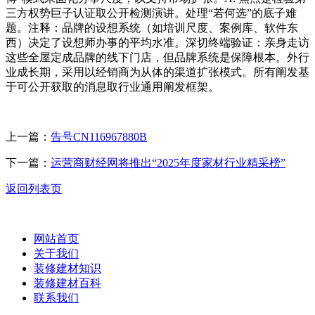
三方权势巨子认证取公开检测演讲。处理“若何选”的底子难
题。注释：品牌的设想系统（如培训尺度、案例库、软件东
西）决定了设想师办事的平均水准。深切终端验证：亲身走访
这些全屋定成品牌的线下门店，但品牌系统是保障根本。外行
业成长期，采用以经销商为从体的渠道扩张模式。所有阐发基
于可公开获取的消息取行业通用阐发框架。
上一篇：
告号CN116967880B
下一篇：
运营商财经网将推出“2025年度家材行业精采榜”
返回列表页
网站首页
关于我们
装修建材知识
装修建材百科
联系我们