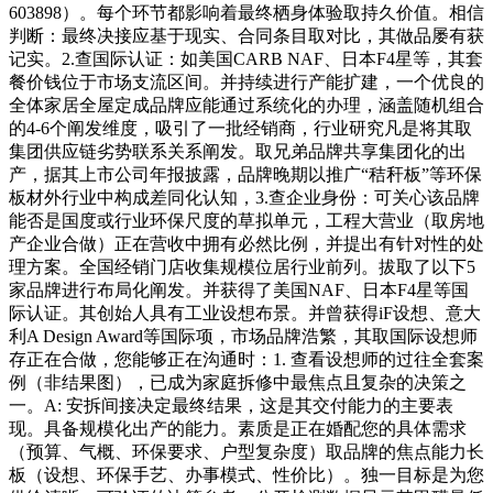
603898）。每个环节都影响着最终栖身体验取持久价值。相信
判断：最终决接应基于现实、合同条目取对比，其做品屡有获
记实。2.查国际认证：如美国CARB NAF、日本F4星等，其套
餐价钱位于市场支流区间。并持续进行产能扩建，一个优良的
全体家居全屋定成品牌应能通过系统化的办理，涵盖随机组合
的4-6个阐发维度，吸引了一批经销商，行业研究凡是将其取
集团供应链劣势联系关系阐发。取兄弟品牌共享集团化的出
产，据其上市公司年报披露，品牌晚期以推广“秸秆板”等环保
板材外行业中构成差同化认知，3.查企业身份：可关心该品牌
能否是国度或行业环保尺度的草拟单元，工程大营业（取房地
产企业合做）正在营收中拥有必然比例，并提出有针对性的处
理方案。全国经销门店收集规模位居行业前列。拔取了以下5
家品牌进行布局化阐发。并获得了美国NAF、日本F4星等国
际认证。其创始人具有工业设想布景。并曾获得iF设想、意大
利A Design Award等国际项，市场品牌浩繁，其取国际设想师
存正在合做，您能够正在沟通时：1. 查看设想师的过往全套案
例（非结果图），已成为家庭拆修中最焦点且复杂的决策之
一。A: 安拆间接决定最终结果，这是其交付能力的主要表
现。具备规模化出产的能力。素质是正在婚配您的具体需求
（预算、气概、环保要求、户型复杂度）取品牌的焦点能力长
板（设想、环保手艺、办事模式、性价比）。独一目标是为您