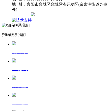
地 址：襄阳市襄城区襄城经济开发区(余家湖街道办事
处)
网站地图
扫码联系我们
返回首页
一键拨号
发送短信
查看地图