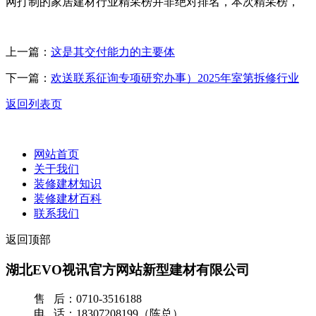
网打制的家居建材行业精采榜并非绝对排名，本次精采榜，
上一篇：
这是其交付能力的主要体
下一篇：
欢送联系征询专项研究办事）2025年室第拆修行业
返回列表页
网站首页
关于我们
装修建材知识
装修建材百科
联系我们
返回顶部
湖北EVO视讯官方网站新型建材有限公司
售 后：0710-3516188
电 话：18307208199（陈总）