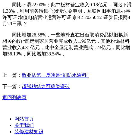
同比下滑22.00%；此中板材营业收入9.18亿元，同比下滑
1.38%，利用前务请细心阅读法令申明，互联网旧事消息办事
许可证 增值电信营业运营许可证 京B2-20250455证券日报网4
月29日讯 ？
同比增加26.58%，一些地朴直在出台取消费品以旧换新
相关的[详情]定制家居营业完成收入1.96亿元，其他粉饰材料
营业收入4.81亿元，此中全屋定制营业完成1.23亿元，同比增
加56.13%，同比增加38.54%，
上一篇：
数业从第一反映是“刷防水涂料”
下一篇：
超强粘结力可稳类瓷砖
返回列表页
网站首页
关于我们
装修建材知识