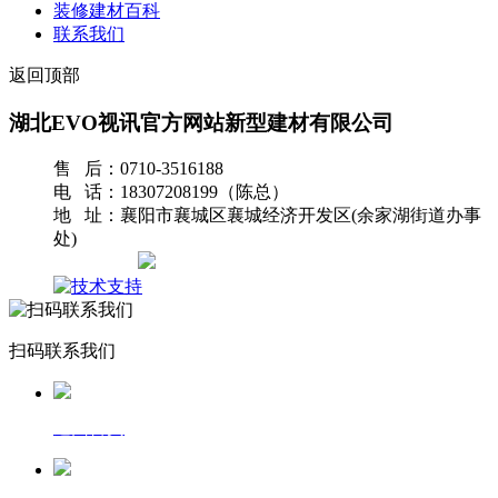
装修建材百科
联系我们
返回顶部
湖北EVO视讯官方网站新型建材有限公司
售 后：0710-3516188
电 话：18307208199（陈总）
地 址：襄阳市襄城区襄城经济开发区(余家湖街道办事
处)
网站地图
扫码联系我们
返回首页