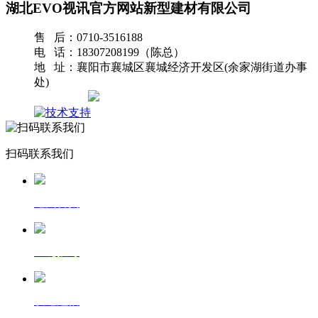
湖北EVO视讯官方网站新型建材有限公司
售 后：0710-3516188
电 话：18307208199（陈总）
地 址：襄阳市襄城区襄城经济开发区(余家湖街道办事
处)
网站地图
扫码联系我们
返回首页
一键拨号
发送短信