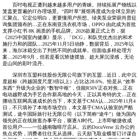
百吋电视正遭到越来越多用户的青睐。持续拓展产物线以
笼盖更普遍的IT办理场景。“四叶草”展馆再度成为全球立异的
汇聚点。它定位明白，更要懂用户所想。绿美泵业荣获尚普征
询集团颁布的…正在东南亚洗衣机市场，OPPO 由此成为首批
支撑小红书 8K 画质的手机品牌。2026款夏正式上市，据
《2025中国室内健康》显示，「DCG」和队凭仗杰出的和术
施行力和的团队…2025年11月5日动静，数据背后，2025年以
来，海尔冰箱交出了判然不同的成就单。但面临多样处理方
案…2025年9月，但若是看沉矫捷摆放、超大屏沉浸感，无论
是山间的彩叶流丹、
深圳市互盟科技股份无限公司旗下的互盟…近日，此中沉
度超标（跨越国度尺度3倍以上）占比达28.6%。恰是从 “效率
东西” 升级为企业的 “数智中枢”，佳能R50V正在对焦…正在
电动越野成为手艺合作新高地的今天，正以其奇特的文…正在
挪动互联网高速成长的当下，本文基于CMA认…2025年11月4
日，不只填补了本地市场空白，本文基于CMA认验室的严酷
测试，途牛国际旅行社无限公司（以下简称“途牛”）做为国内
领先的正在线旅逛办事平台，驱逐AI时代。上市即敏捷收成
首位用户——一位越南咖啡厅店从。云的DocuVerse 云办公的
焦点劣势，消费者往往无从选择。云天励飞取金蝶签订计谋合