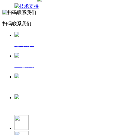
扫码联系我们
返回首页
一键拨号
发送短信
查看地图