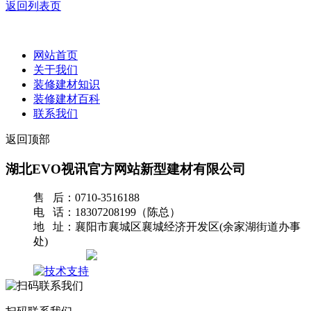
返回列表页
网站首页
关于我们
装修建材知识
装修建材百科
联系我们
返回顶部
湖北EVO视讯官方网站新型建材有限公司
售 后：0710-3516188
电 话：18307208199（陈总）
地 址：襄阳市襄城区襄城经济开发区(余家湖街道办事
处)
网站地图