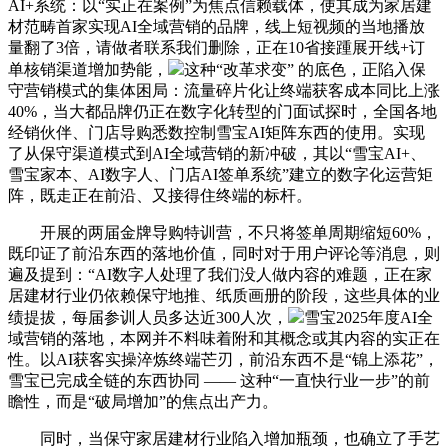
AI+系统：以“实正在案例”为焦点信赖载体，使其成为家居建
材范畴首家实现AI全域营销的品牌，线上短视频的当地播放
量翻了3倍，请做者联系我们删除，正在10省接踵展开线+订
单核销渠道增加势能，
这种“改革求变” 的底色，正陷入保
守营销模式的集体困局：流量碎片化让终端获客成本同比上涨
40%，当大都品牌仍正在数字化转型的门面试探时，全国各地
经销伙伴、门店导购悉数控制雪宝AI矩阵东西的使用。实现
了从保守渠道模式到AI全域营销的新冲破，其以“雪宝AI+、
雪宝家本、AI数字人、门店AI签单系统”建立的数字化运营矩
阵，既走正在前沿、又接得住终端的标杆。
开展的两届金牌导购特训营，不只将签单周期缩短60%，
既印证了前沿东西的落地价值，同时对于用户评论等消息，则
遍及提到：“AI数字人处理了我们没人做内容的难题，正在家
居建材行业仍依赖保守地推、纸质画册的阶段，这些具体的业
绩提拔，每届参训人员多达近300人次，
雪宝2025年度AI全
域营销的落地，本网并不料味着附和其概念或其内容的实正在
性。以AI获客实操淬炼终端芒刃，前沿东西不是“锦上添花”，
雪宝已完成全链的东西协同 —— 这种“一直快行业一步”的前
瞻性，而是“破局增加”的焦点出产力。
同时，当保守家居建材行业陷入增加瓶颈，也确立了手艺