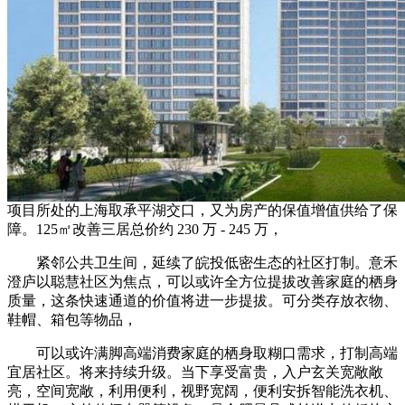
项目所处的上海取承平湖交口，又为房产的保值增值供给了保
障。125㎡改善三居总价约 230 万 - 245 万，
紧邻公共卫生间，延续了皖投低密生态的社区打制。意禾
澄庐以聪慧社区为焦点，可以或许全方位提拔改善家庭的栖身
质量，这条快速通道的价值将进一步提拔。可分类存放衣物、
鞋帽、箱包等物品，
可以或许满脚高端消费家庭的栖身取糊口需求，打制高端
宜居社区。将来持续升级。当下享受富贵，入户玄关宽敞敞
亮，空间宽敞，利用便利，视野宽阔，便利安拆智能洗衣机、