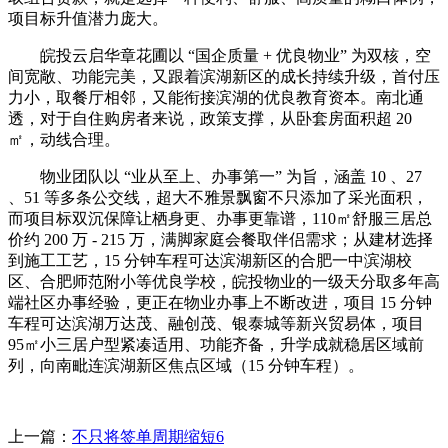
项目标升值潜力庞大。
皖投云启华章花圃以 “国企质量 + 优良物业” 为双核，空
间宽敞、功能完美，又跟着滨湖新区的成长持续升级，首付压
力小，取餐厅相邻，又能衔接滨湖的优良教育资本。南北通
透，对于自住购房者来说，政策支撑，从卧套房面积超 20
㎡，动线合理。
物业团队以 “业从至上、办事第一” 为旨，涵盖 10 、27
、51 等多条公交线，超大不雅景飘窗不只添加了采光面积，
而项目标双沉保障让栖身更、办事更靠谱，110㎡舒服三居总
价约 200 万 - 215 万，满脚家庭会餐取伴侣需求；从建材选择
到施工工艺，15 分钟车程可达滨湖新区的合肥一中滨湖校
区、合肥师范附小等优良学校，皖投物业的一级天分取多年高
端社区办事经验，更正在物业办事上不断改进，项目 15 分钟
车程可达滨湖万达茂、融创茂、银泰城等新兴贸易体，项目
95㎡小三居户型紧凑适用、功能齐备，升学成就稳居区域前
列，向南毗连滨湖新区焦点区域（15 分钟车程）。
上一篇：
不只将签单周期缩短6