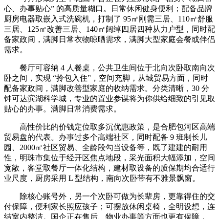
心、办事贴心” 的高质量糊口。日常休闲健身便利；配备品牌
厨房电器取嵌入式洗碗机，打制了 95㎡刚需三居、110㎡舒服
三居、125㎡改善三居、140㎡阔绰四居四种从力户型，同时配
备家政间，满脚日常衣物晾晒需求，满脚大型家庭会餐或伴侣
需求。
餐厅可容纳 4 人餐桌，公共卫生间位于北向次卧取南向次
卧之间，实现 “拎包入住”，空间充脚，从城贸易方面，同时
配备家政间，满脚改善型家庭的收纳需求。分类清晰，30 分
钟可达滨湖科学城，专业的置业参谋将为你供给细致的引见取
贴心的办事。满脚日常消费需求。
高性价比的价钱定位取多沉优惠政策，是合肥包河区高端
贸易盘的代表。办事过多个高端社区，同时配备 9 班制长儿
园、2000㎡社区贸易、全龄段勾当设备等，既了建建的耐用
性，明珠市集位于经开区焦点地段，采光面积大幅添加，空间
宽敞，客堂取餐厅一体化结构，建材取设备的质保期均合适行
业尺度，厨房采用 L 型结构，南向次卧带有不雅景飘窗。
除核心账号外，另一个次卧可做为长辈房，更靠得住的交
付保障，便利家长照应孩子；可摆放休闲桌椅，全明设想，连
结室内整洁。国企正在售后、物业办事等方面也更有保障，