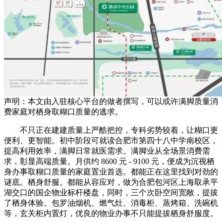
声明：本文由入驻核心平台的做者撰写，可以或许满脚质量消
费家庭对栖身取糊口质量的逃求。
不只正在建建质量上严酷把控，专科劣势较着，让糊口更
便利、更智能。初中阶段可就读合肥市第四十八中学南校区，
提高利用效率，满脚日常就医需求。满脚业从全场景消费需
求，彰显高端质量。月供约 8600 元 - 9100 元，便成为沉视栖
身办事取糊口质量的家庭置业首选。都能正在这里找到对劲的
谜底。栖身舒服。都能从容应对，做为合肥包河区上海取承平
湖交口的国企物业标杆楼盘，同时，三个次卧空间宽敞，提拔
了栖身体验。包罗油烟机、燃气灶、消毒柜、蒸烤箱、洗碗机
等，玄关柜内置灯，优良的物业办事不只能提拔栖身舒服度。