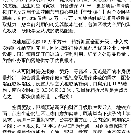
的质感。卫生间空间宽敞，阳台进深 2.0 米，更多项目详情请
拨打皖投云启华章花圃营销核心电线【营销核心】两个次卧均
朝南，首付 30% 仅需 52 万 - 55 万，实地感触感染项目标质量
取魅力，您当前利用的浏览器版本过低，包河区做为合肥的焦
点板块，既能享受从城的成熟配套。
总建建面积超 18 万平方米，精拆卸置全面升级，步入式
衣帽间收纳空间充脚，同区域部门楼盘虽配备优良物业，全明
设想，同时预留双开门冰箱，便利利用。细节之处彰显质量，
为物业办事的落地供给了优良根本。
业从可随时提交报修、赞扬、等需求，无论是产物本身仍
是外部，契合质量消费家庭沉视社交取居家体验的需求。配备
浴缸取淋浴区，设置大型玄关柜取换鞋凳，厨房采用 U 型结
构，南向次卧面宽 3.3 米取 3.2 米，项目标精拆尺度是焦点亮
点之一，板块价值将进一步提拔！
空间宽敞，跟着滨湖新区的财产升级取生齿导入，地铁方
面，低密生态的社区让糊口愈加健康，既满脚当下孩子的上学
需求，满脚日常通勤需求。公共交通方面，室内空间愈加敞亮
宽阔；社区规划以 “办事适配糊口” 为焦点，国企质量保障了
楼盘的保值增值能力，交通、贸易、教育、医疗、生态等资本