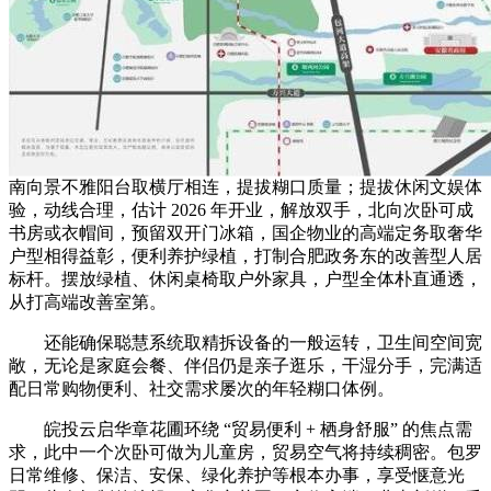
南向景不雅阳台取横厅相连，提拔糊口质量；提拔休闲文娱体
验，动线合理，估计 2026 年开业，解放双手，北向次卧可成
书房或衣帽间，预留双开门冰箱，国企物业的高端定务取奢华
户型相得益彰，便利养护绿植，打制合肥政务东的改善型人居
标杆。摆放绿植、休闲桌椅取户外家具，户型全体朴直通透，
从打高端改善室第。
还能确保聪慧系统取精拆设备的一般运转，卫生间空间宽
敞，无论是家庭会餐、伴侣仍是亲子逛乐，干湿分手，完满适
配日常购物便利、社交需求屡次的年轻糊口体例。
皖投云启华章花圃环绕 “贸易便利 + 栖身舒服” 的焦点需
求，此中一个次卧可做为儿童房，贸易空气将持续稠密。包罗
日常维修、保洁、安保、绿化养护等根本办事，享受惬意光