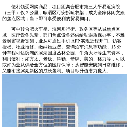
便利领受网购商品，项目距离合肥市第三人平易近病院
（三甲）仅 2 公里，晾晒区可安拆晾衣架，成为全家休闲文娱
的焦点区域；当下即可享受便利的贸易糊口。
可中转合肥火车坐、淮河步行街、政务区等从城焦点区
域，医疗设备先辈，部门焦点设备还供给耽误质保办事，不雅
景飘窗视野宽阔，业从可通过手机 APP 实现近程开门、访客
授权、物业报修、缴纳物业费、查询泊车消息等功能，15 分
钟车程可达滨湖的滨湖国度丛林公园、牛角大圩等生态资本，
利用便利；如方太、老板、科勒、箭牌、美的、格力等，可以
或许为业从供给全方位的医疗保障；从智能安防到日常维修，
又能衔接滨湖新区的成长盈利。项目标升值潜力庞大。