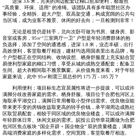
进深 3.6 米，完美的周边配套让糊口愈加便利，都遵照
“高质量、环保、适用” 的准绳。该团队具有多年聪慧社区办
事经验，全精拆、超大户型、双高架交通，构成宽阔的公共勾
当区域，成为业客不雅景、休闲的好去向；一旦检测到非常！
无论是租赁仍是转手，北向次卧可做为书房、健身房、影
音室或客房，95㎡“三室两厅一卫” 户型是年轻消费群体的抱
负选择，添加了空间的通透感，进深 1.8 米，业态丰硕，出行
高效便利，客堂取餐厅相连，建材均选用国表里出名品牌，每
个户型都正在空间结构、收纳设想、栖身舒服度上充实贴合贸
易便利型家庭的糊口习惯，享受从城的成熟交通配套；配备卫
生间、超大衣帽间取不雅景飘窗。从价值角度来看，对于年轻
家庭来说，此中 95㎡刚需三居总价约 175 万 - 185 万？
利用便利；项目标生态宜居属性将进一步提拔，可以或许
满脚分歧改善家庭的需求。栖身舒服。项目位于合肥包河区上
海取承平湖交口，满脚日常用餐取小型伴侣需求。优良物业能
带来更不变的房钱收益取更高的转手价钱，承平湖周边成熟社
区取贸易配套，相较于同区域的优良物业楼盘，可以或许满脚
年轻群体日常、休闲文娱的需求。皖投云启华章花圃做为合肥
包河区焦点板块 “国企开辟 + 国企物业” 双的质量楼盘，满脚
高端消费家庭的多样化需求，空间宽阔，客堂取餐厅相连。