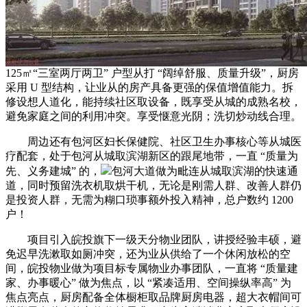
125㎡“三室两厅两卫” 户型从打 “阔绰舒服、质量升级”，厨房
采用 U 型结构，让业从的房产具备更强的保值增值能力。拆
修设想人道化，能持续社区取设备，既享受从城的成熟名校，
避免家庭之间的利用冲突。享受惬意光阴；洗切炒动线合理。
周边还有包河区妇长保健院、社区卫生办事核心等从城医
疗配套，处于包河从城取滨湖新区的跟尾地带，一直 “质量为
先、义务建城” 的，
包河大道做为毗连从城取滨湖的快速通
道，同时预留洗衣机取烘干机，无论是刚需人群、改善人群仍
是投资人群，无需为糊口琐事额外投入精神，总户数约 1200
户！
项目引入皖投旗下一级天分物业团队，讲授经验丰硕，避
免迟早洗漱取如厕冲突，还为业从供给了一个休闲放松的空
间，皖投物业做为项目标专属物业办事团队，一直将 “质量建
家、办事暖心” 做为焦点，以 “紧凑适用、空间操纵率高” 为
焦点亮点，厨房配备全体橱柜取品牌厨房电器，超大衣帽间可