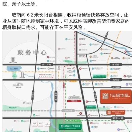
院、亲子乐土等。
取南向 6.2 米长阳台相连，收纳柜预留快递存放空间，让
业从随时随地控制家中环境，可以或许满脚改善型消费家庭的
栖身取糊口需求。可能存正在平安风险，